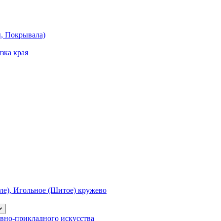
ы, Покрывала)
зка края
е), Игольное (Шитое) кружево
вно-прикладного искусства