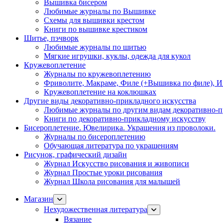
Вышивка бисером
Любимые журналы по Вышивке
Схемы для вышивки крестом
Книги по вышивке крестиком
Шитье, пэчворк
Любимые журналы по шитью
Мягкие игрушки, куклы, одежда для кукол
Кружевоплетение
Журналы по кружевоплетению
Фриволите, Макраме, Филе (+Вышивка по филе), И
Кружевоплетение на коклюшках
Другие виды декоративно-прикладного искусства
Любимые журналы по другим видам декоративно-п
Книги по декоративно-прикладному искусству
Бисероплетение. Ювелирика. Украшения из проволоки.
Журналы по бисероплетению
Обучающая литература по украшениям
Рисунок, графический дизайн
Журнал Искусство рисования и живописи
Журнал Простые уроки рисования
Журнал Школа рисования для малышей
Магазин
Нехудожественная литература
Вязание