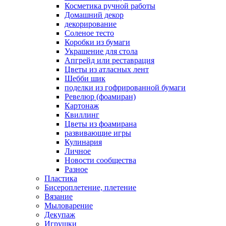
Косметика ручной работы
Домашний декор
декорирование
Соленое тесто
Коробки из бумаги
Украшение для стола
Апгрейд или реставрация
Цветы из атласных лент
Шебби шик
поделки из гофрированной бумаги
Ревелюр (фоамиран)
Картонаж
Квиллинг
Цветы из фоамирана
развивающие игры
Кулинария
Личное
Новости сообщества
Разное
Пластика
Бисероплетение, плетение
Вязание
Мыловарение
Декупаж
Игрушки