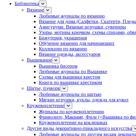
Библиотека
Вязание
Любимые журналы по вязанию
Вязание для дома (Салфетки, Скатерти, Плед
Амигуруми. Вязаные игрушки, сувениры
Узоры, мотивы крючком, схемы спицами, обвя
Бижутерия, украшения
Обучение вязанию для начинающих
Коллекции по вязанию
Вязание одежды, аксессуаров
Вышивание
Вышивка бисером
Любимые журналы по Вышивке
Схемы для вышивки крестом
Книги по вышивке крестиком
Шитье, пэчворк
Любимые журналы по шитью
Мягкие игрушки, куклы, одежда для кукол
Кружевоплетение
Журналы по кружевоплетению
Фриволите, Макраме, Филе (+Вышивка по фил
Кружевоплетение на коклюшках
Другие виды декоративно-прикладного искусства
Любимые журналы по другим видам декорати