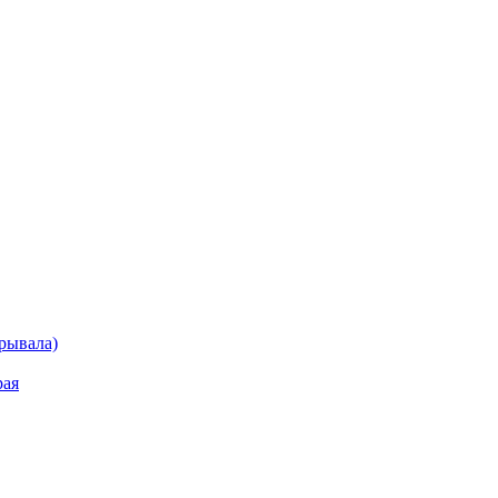
рывала)
рая