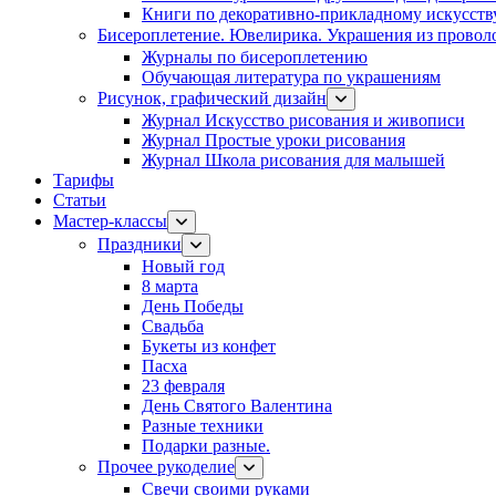
Книги по декоративно-прикладному искусств
Бисероплетение. Ювелирика. Украшения из провол
Журналы по бисероплетению
Обучающая литература по украшениям
Рисунок, графический дизайн
Журнал Искусство рисования и живописи
Журнал Простые уроки рисования
Журнал Школа рисования для малышей
Тарифы
Статьи
Мастер-классы
Праздники
Новый год
8 марта
День Победы
Свадьба
Букеты из конфет
Пасха
23 февраля
День Святого Валентина
Разные техники
Подарки разные.
Прочее рукоделие
Свечи своими руками