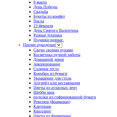
8 марта
День Победы
Свадьба
Букеты из конфет
Пасха
23 февраля
День Святого Валентина
Разные техники
Подарки разные.
Прочее рукоделие
Свечи своими руками
Косметика ручной работы
Домашний декор
декорирование
Соленое тесто
Коробки из бумаги
Украшение для стола
Апгрейд или реставрация
Цветы из атласных лент
Шебби шик
поделки из гофрированной бумаги
Ревелюр (фоамиран)
Картонаж
Квиллинг
Цветы из фоамирана