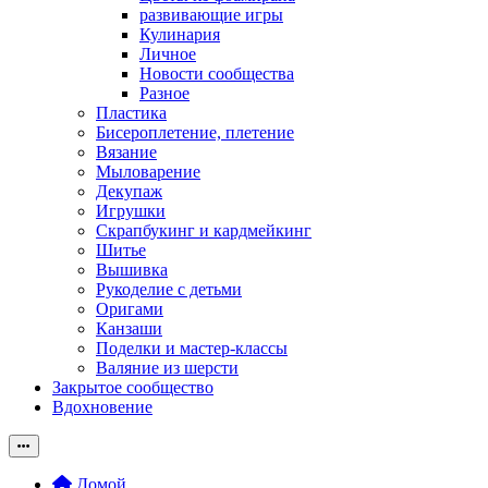
развивающие игры
Кулинария
Личное
Новости сообщества
Разное
Пластика
Бисероплетение, плетение
Вязание
Мыловарение
Декупаж
Игрушки
Скрапбукинг и кардмейкинг
Шитье
Вышивка
Рукоделие с детьми
Оригами
Канзаши
Поделки и мастер-классы
Валяние из шерсти
Закрытое сообщество
Вдохновение
Домой