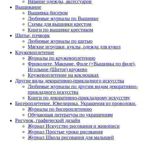
Вязание одежды, аксессуаров
Вышивание
Вышивка бисером
Любимые журналы по Вышивке
Схемы для вышивки крестом
Книги по вышивке крестиком
Шитье, пэчворк
Любимые журналы по шитью
Мягкие игрушки, куклы, одежда для кукол
Кружевоплетение
Журналы по кружевоплетению
Фриволите, Макраме, Филе (+Вышивка по филе),
Игольное (Шитое) кружево
Кружевоплетение на коклюшках
Другие виды декоративно-прикладного искусства
Любимые журналы по другим видам декоративно-
прикладного искусства
Книги по декоративно-прикладному искусству
Бисероплетение. Ювелирика. Украшения из проволоки.
Журналы по бисероплетению
Обучающая литература по украшениям
Рисунок, графический дизайн
Журнал Искусство рисования и живописи
Журнал Простые уроки рисования
Журнал Школа рисования для малышей