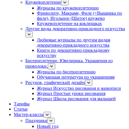
Кружевоплетение
Журналы по кружевоплетению
Фриволите, Макраме, Филе (+Вышивка по
филе), Игольное (Шитое) кружево
Кружевоплетение на коклюшках
Другие виды декоративно-прикладного искусства
Любимые журналы по другим видам
декоративно-прикладного искусства
Книги по декоративно-прикладному
искусству
Бисероплетение. Ювелирика. Украшения из
проволоки.
Журналы по бисероплетению
Обучающая литература по украшениям
Рисунок, графический дизайн
Журнал Искусство рисования и живописи
Журнал Простые уроки рисования
Журнал Школа рисования для малышей
Тарифы
Статьи
Мастер-классы
Праздники
Новый год