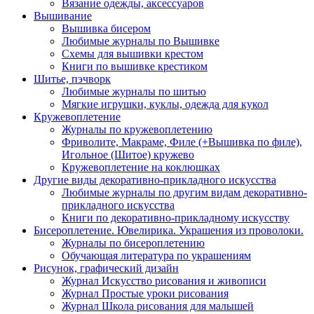
Вязание одежды, аксессуаров
Вышивание
Вышивка бисером
Любимые журналы по Вышивке
Схемы для вышивки крестом
Книги по вышивке крестиком
Шитье, пэчворк
Любимые журналы по шитью
Мягкие игрушки, куклы, одежда для кукол
Кружевоплетение
Журналы по кружевоплетению
Фриволите, Макраме, Филе (+Вышивка по филе),
Игольное (Шитое) кружево
Кружевоплетение на коклюшках
Другие виды декоративно-прикладного искусства
Любимые журналы по другим видам декоративно-
прикладного искусства
Книги по декоративно-прикладному искусству
Бисероплетение. Ювелирика. Украшения из проволоки.
Журналы по бисероплетению
Обучающая литература по украшениям
Рисунок, графический дизайн
Журнал Искусство рисования и живописи
Журнал Простые уроки рисования
Журнал Школа рисования для малышей