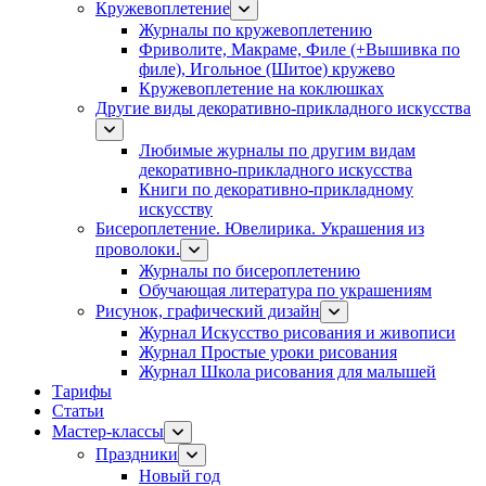
Кружевоплетение
Журналы по кружевоплетению
Фриволите, Макраме, Филе (+Вышивка по
филе), Игольное (Шитое) кружево
Кружевоплетение на коклюшках
Другие виды декоративно-прикладного искусства
Любимые журналы по другим видам
декоративно-прикладного искусства
Книги по декоративно-прикладному
искусству
Бисероплетение. Ювелирика. Украшения из
проволоки.
Журналы по бисероплетению
Обучающая литература по украшениям
Рисунок, графический дизайн
Журнал Искусство рисования и живописи
Журнал Простые уроки рисования
Журнал Школа рисования для малышей
Тарифы
Статьи
Мастер-классы
Праздники
Новый год