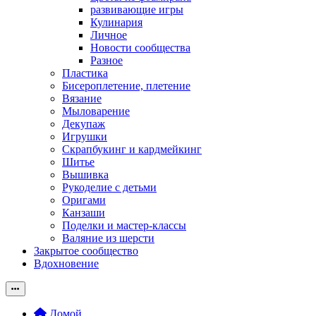
развивающие игры
Кулинария
Личное
Новости сообщества
Разное
Пластика
Бисероплетение, плетение
Вязание
Мыловарение
Декупаж
Игрушки
Скрапбукинг и кардмейкинг
Шитье
Вышивка
Рукоделие с детьми
Оригами
Канзаши
Поделки и мастер-классы
Валяние из шерсти
Закрытое сообщество
Вдохновение
Домой