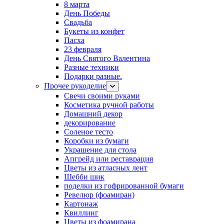
8 марта
День Победы
Свадьба
Букеты из конфет
Пасха
23 февраля
День Святого Валентина
Разные техники
Подарки разные.
Прочее рукоделие
Свечи своими руками
Косметика ручной работы
Домашний декор
декорирование
Соленое тесто
Коробки из бумаги
Украшение для стола
Апгрейд или реставрация
Цветы из атласных лент
Шебби шик
поделки из гофрированной бумаги
Ревелюр (фоамиран)
Картонаж
Квиллинг
Цветы из фоамирана