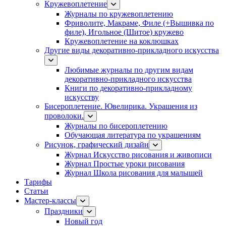
Кружевоплетение
Журналы по кружевоплетению
Фриволите, Макраме, Филе (+Вышивка по
филе), Игольное (Шитое) кружево
Кружевоплетение на коклюшках
Другие виды декоративно-прикладного искусства
Любимые журналы по другим видам
декоративно-прикладного искусства
Книги по декоративно-прикладному
искусству
Бисероплетение. Ювелирика. Украшения из
проволоки.
Журналы по бисероплетению
Обучающая литература по украшениям
Рисунок, графический дизайн
Журнал Искусство рисования и живописи
Журнал Простые уроки рисования
Журнал Школа рисования для малышей
Тарифы
Статьи
Мастер-классы
Праздники
Новый год