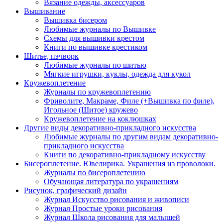
Вязание одежды, аксессуаров
Вышивание
Вышивка бисером
Любимые журналы по Вышивке
Схемы для вышивки крестом
Книги по вышивке крестиком
Шитье, пэчворк
Любимые журналы по шитью
Мягкие игрушки, куклы, одежда для кукол
Кружевоплетение
Журналы по кружевоплетению
Фриволите, Макраме, Филе (+Вышивка по филе),
Игольное (Шитое) кружево
Кружевоплетение на коклюшках
Другие виды декоративно-прикладного искусства
Любимые журналы по другим видам декоративно-
прикладного искусства
Книги по декоративно-прикладному искусству
Бисероплетение. Ювелирика. Украшения из проволоки.
Журналы по бисероплетению
Обучающая литература по украшениям
Рисунок, графический дизайн
Журнал Искусство рисования и живописи
Журнал Простые уроки рисования
Журнал Школа рисования для малышей