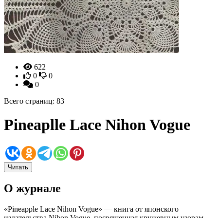
622
0
0
0
Всего страниц: 83
Pineaplle Lace Nihon Vogue
Читать
О журнале
«Pineapple Lace Nihon Vogue» — книга от японского
издательства Nihon Vogue, посвященная кружевным узорам