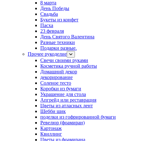
8 марта
День Победы
Свадьба
Букеты из конфет
Пасха
23 февраля
День Святого Валентина
Разные техники
Подарки разные.
Прочее рукоделие
Свечи своими руками
Косметика ручной работы
Домашний декор
декорирование
Соленое тесто
Коробки из бумаги
Украшение для стола
Апгрейд или реставрация
Цветы из атласных лент
Шебби шик
поделки из гофрированной бумаги
Ревелюр (фоамиран)
Картонаж
Квиллинг
Цветы из фоамирана