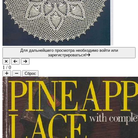
Для дальнейшего просмотра необходимо войти или
зарегистрироваться!
1
/
0
Сброс