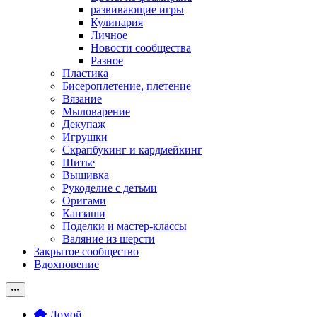
развивающие игры
Кулинария
Личное
Новости сообщества
Разное
Пластика
Бисероплетение, плетение
Вязание
Мыловарение
Декупаж
Игрушки
Скрапбукинг и кардмейкинг
Шитье
Вышивка
Рукоделие с детьми
Оригами
Канзаши
Поделки и мастер-классы
Валяние из шерсти
Закрытое сообщество
Вдохновение
Домой