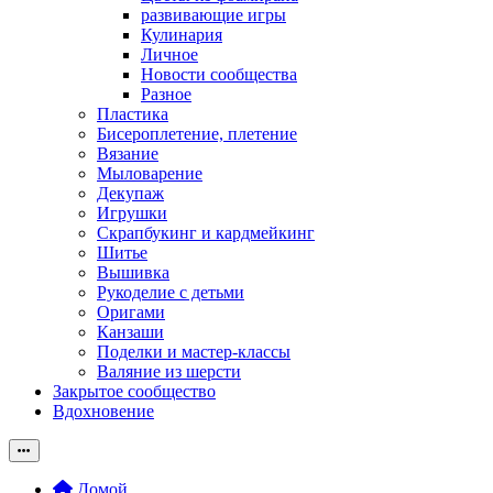
развивающие игры
Кулинария
Личное
Новости сообщества
Разное
Пластика
Бисероплетение, плетение
Вязание
Мыловарение
Декупаж
Игрушки
Скрапбукинг и кардмейкинг
Шитье
Вышивка
Рукоделие с детьми
Оригами
Канзаши
Поделки и мастер-классы
Валяние из шерсти
Закрытое сообщество
Вдохновение
Домой