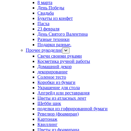
8 марта
День Победы
Свадьба
Букеты из конфет
Пасха
23 февраля
День Святого Валентина
Разные техники
Подарки разные.
Прочее рукоделие
Свечи своими руками
Косметика ручной работы
Домашний декор
декорирование
Соленое тесто
Коробки из бумаги
Украшение для стола
Апгрейд или реставрация
Цветы из атласных лент
Шебби шик
поделки из гофрированной бумаги
Ревелюр (фоамиран)
Картонаж
Квиллинг
Цветы из фоамирана