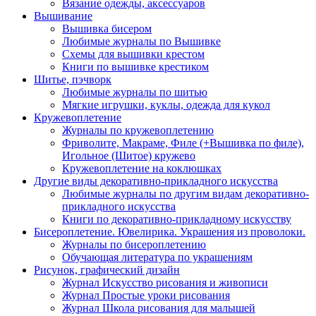
Вязание одежды, аксессуаров
Вышивание
Вышивка бисером
Любимые журналы по Вышивке
Схемы для вышивки крестом
Книги по вышивке крестиком
Шитье, пэчворк
Любимые журналы по шитью
Мягкие игрушки, куклы, одежда для кукол
Кружевоплетение
Журналы по кружевоплетению
Фриволите, Макраме, Филе (+Вышивка по филе),
Игольное (Шитое) кружево
Кружевоплетение на коклюшках
Другие виды декоративно-прикладного искусства
Любимые журналы по другим видам декоративно-
прикладного искусства
Книги по декоративно-прикладному искусству
Бисероплетение. Ювелирика. Украшения из проволоки.
Журналы по бисероплетению
Обучающая литература по украшениям
Рисунок, графический дизайн
Журнал Искусство рисования и живописи
Журнал Простые уроки рисования
Журнал Школа рисования для малышей