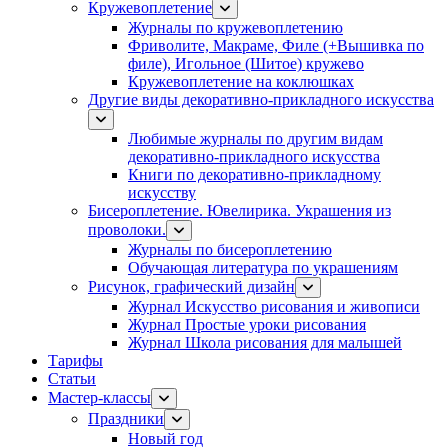
Кружевоплетение
Журналы по кружевоплетению
Фриволите, Макраме, Филе (+Вышивка по
филе), Игольное (Шитое) кружево
Кружевоплетение на коклюшках
Другие виды декоративно-прикладного искусства
Любимые журналы по другим видам
декоративно-прикладного искусства
Книги по декоративно-прикладному
искусству
Бисероплетение. Ювелирика. Украшения из
проволоки.
Журналы по бисероплетению
Обучающая литература по украшениям
Рисунок, графический дизайн
Журнал Искусство рисования и живописи
Журнал Простые уроки рисования
Журнал Школа рисования для малышей
Тарифы
Статьи
Мастер-классы
Праздники
Новый год