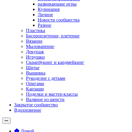
развивающие игры
Кулинария
Личное
Новости сообщества
Разное
Пластика
Бисероплетение, плетение
Вязание
Мыловарение
Декупаж
Игрушки
Скрапбукинг и кардмейкинг
Шитье
Вышивка
Рукоделие с детьми
Оригами
Канзаши
Поделки и мастер-классы
Валяние из шерсти
Закрытое сообщество
Вдохновение
Домой