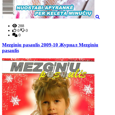
288
0
0
0
Mezginiu pasaulis 2009-10 Журнал Mezginiu
pasaulis