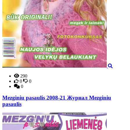
290
0
0
0
Mezginiu pasaulis 2008-21 Журнал Mezginiu
pasaulis