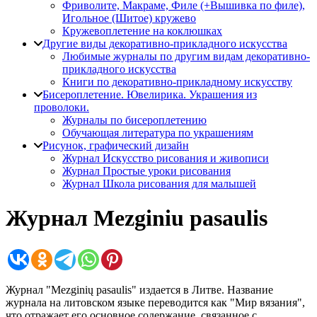
Фриволите, Макраме, Филе (+Вышивка по филе),
Игольное (Шитое) кружево
Кружевоплетение на коклюшках
Другие виды декоративно-прикладного искусства
Любимые журналы по другим видам декоративно-
прикладного искусства
Книги по декоративно-прикладному искусству
Бисероплетение. Ювелирика. Украшения из
проволоки.
Журналы по бисероплетению
Обучающая литература по украшениям
Рисунок, графический дизайн
Журнал Искусство рисования и живописи
Журнал Простые уроки рисования
Журнал Школа рисования для малышей
Журнал Mezginiu pasaulis
Журнал "Mezginių pasaulis" издается в Литве. Название
журнала на литовском языке переводится как "Мир вязания",
что отражает его основное содержание, связанное с