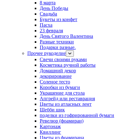
8 марта
День Победы
Свадьба
Букеты из конфет
Пасха
23 февраля
День Святого Валентина
Разные техники
Подарки разные.
Прочее рукоделие
Свечи своими руками
Косметика ручной работы
Домашний декор
декорирование
Соленое тесто
Коробки из бумаги
Украшение для стола
Апгрейд или реставрация
Цветы из атласных лент
Шебби шик
поделки из гофрированной бумаги
Ревелюр (фоамиран)
Картонаж
Квиллинг
Цветы из фоамирана