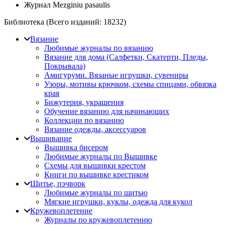
Журнал Mezginiu pasaulis
Библиотека (Всего изданий:
18232
)
Вязание
Любимые журналы по вязанию
Вязание для дома (Салфетки, Скатерти, Пледы,
Покрывала)
Амигуруми. Вязаные игрушки, сувениры
Узоры, мотивы крючком, схемы спицами, обвязка
края
Бижутерия, украшения
Обучение вязанию для начинающих
Коллекции по вязанию
Вязание одежды, аксессуаров
Вышивание
Вышивка бисером
Любимые журналы по Вышивке
Схемы для вышивки крестом
Книги по вышивке крестиком
Шитье, пэчворк
Любимые журналы по шитью
Мягкие игрушки, куклы, одежда для кукол
Кружевоплетение
Журналы по кружевоплетению