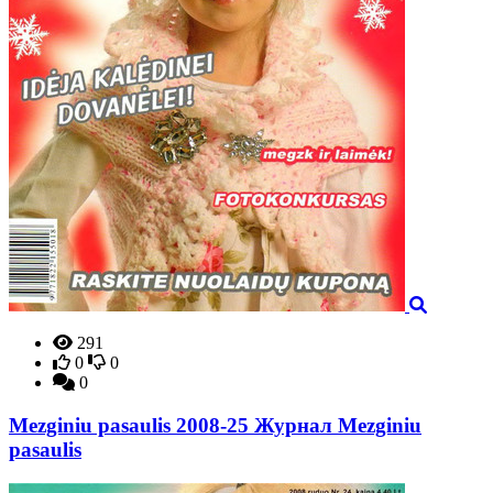
291
0
0
0
Mezginiu pasaulis 2008-25 Журнал Mezginiu
pasaulis