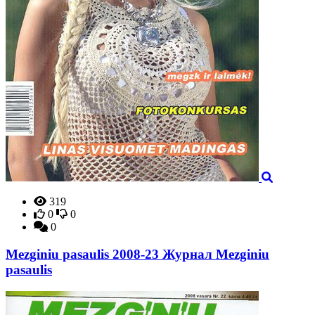
319
0
0
0
Mezginiu pasaulis 2008-23 Журнал Mezginiu
pasaulis