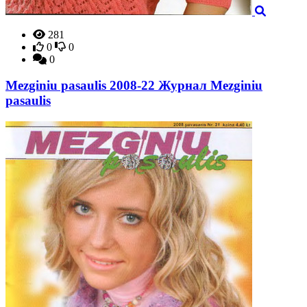
281
0
0
0
Mezginiu pasaulis 2008-22 Журнал Mezginiu
pasaulis