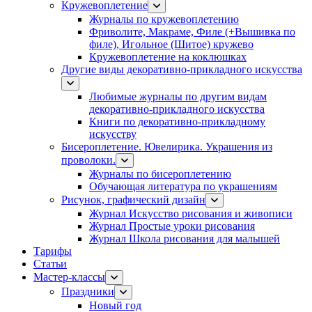
Кружевоплетение
Журналы по кружевоплетению
Фриволите, Макраме, Филе (+Вышивка по
филе), Игольное (Шитое) кружево
Кружевоплетение на коклюшках
Другие виды декоративно-прикладного искусства
Любимые журналы по другим видам
декоративно-прикладного искусства
Книги по декоративно-прикладному
искусству
Бисероплетение. Ювелирика. Украшения из
проволоки.
Журналы по бисероплетению
Обучающая литература по украшениям
Рисунок, графический дизайн
Журнал Искусство рисования и живописи
Журнал Простые уроки рисования
Журнал Школа рисования для малышей
Тарифы
Статьи
Мастер-классы
Праздники
Новый год