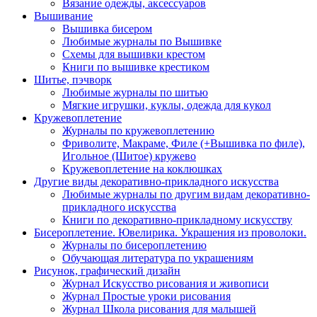
Вязание одежды, аксессуаров
Вышивание
Вышивка бисером
Любимые журналы по Вышивке
Схемы для вышивки крестом
Книги по вышивке крестиком
Шитье, пэчворк
Любимые журналы по шитью
Мягкие игрушки, куклы, одежда для кукол
Кружевоплетение
Журналы по кружевоплетению
Фриволите, Макраме, Филе (+Вышивка по филе),
Игольное (Шитое) кружево
Кружевоплетение на коклюшках
Другие виды декоративно-прикладного искусства
Любимые журналы по другим видам декоративно-
прикладного искусства
Книги по декоративно-прикладному искусству
Бисероплетение. Ювелирика. Украшения из проволоки.
Журналы по бисероплетению
Обучающая литература по украшениям
Рисунок, графический дизайн
Журнал Искусство рисования и живописи
Журнал Простые уроки рисования
Журнал Школа рисования для малышей