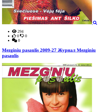
294
0
0
0
Mezginiu pasaulis 2009-27 Журнал Mezginiu
pasaulis