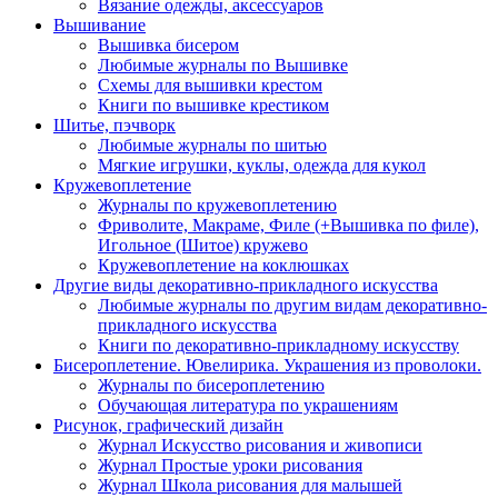
Вязание одежды, аксессуаров
Вышивание
Вышивка бисером
Любимые журналы по Вышивке
Схемы для вышивки крестом
Книги по вышивке крестиком
Шитье, пэчворк
Любимые журналы по шитью
Мягкие игрушки, куклы, одежда для кукол
Кружевоплетение
Журналы по кружевоплетению
Фриволите, Макраме, Филе (+Вышивка по филе),
Игольное (Шитое) кружево
Кружевоплетение на коклюшках
Другие виды декоративно-прикладного искусства
Любимые журналы по другим видам декоративно-
прикладного искусства
Книги по декоративно-прикладному искусству
Бисероплетение. Ювелирика. Украшения из проволоки.
Журналы по бисероплетению
Обучающая литература по украшениям
Рисунок, графический дизайн
Журнал Искусство рисования и живописи
Журнал Простые уроки рисования
Журнал Школа рисования для малышей