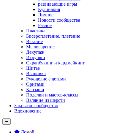
развивающие игры
Кулинария
Личное
Новости сообщества
Разное
Пластика
Бисероплетение, плетение
Вязание
Мыловарение
Декупаж
Игрушки
Скрапбукинг и кардмейкинг
Шитье
Вышивка
Рукоделие с детьми
Оригами
Канзаши
Поделки и мастер-классы
Валяние из шерсти
Закрытое сообщество
Вдохновение
Домой