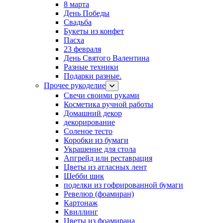
8 марта
День Победы
Свадьба
Букеты из конфет
Пасха
23 февраля
День Святого Валентина
Разные техники
Подарки разные.
Прочее рукоделие
Свечи своими руками
Косметика ручной работы
Домашний декор
декорирование
Соленое тесто
Коробки из бумаги
Украшение для стола
Апгрейд или реставрация
Цветы из атласных лент
Шебби шик
поделки из гофрированной бумаги
Ревелюр (фоамиран)
Картонаж
Квиллинг
Цветы из фоамирана