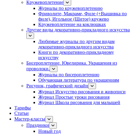
Кружевоплетение
Журналы по кружевоплетению
Фриволите, Макраме, Филе (+Вышивка по
филе), Игольное (Шитое) кружево
Кружевоплетение на коклюшках
Другие виды декоративно-прикладного искусства
Любимые журналы по другим видам
декоративно-прикладного искусства
Книги по декоративно-прикладному
искусству
Бисероплетение. Ювелирика. Украшения из
проволоки.
Журналы по бисероплетению
Обучающая литература по украшениям
Рисунок, графический дизайн
Журнал Искусство рисования и живописи
Журнал Простые уроки рисования
Журнал Школа рисования для малышей
Тарифы
Статьи
Мастер-классы
Праздники
Новый год