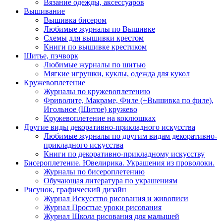
Вязание одежды, аксессуаров
Вышивание
Вышивка бисером
Любимые журналы по Вышивке
Схемы для вышивки крестом
Книги по вышивке крестиком
Шитье, пэчворк
Любимые журналы по шитью
Мягкие игрушки, куклы, одежда для кукол
Кружевоплетение
Журналы по кружевоплетению
Фриволите, Макраме, Филе (+Вышивка по филе),
Игольное (Шитое) кружево
Кружевоплетение на коклюшках
Другие виды декоративно-прикладного искусства
Любимые журналы по другим видам декоративно-
прикладного искусства
Книги по декоративно-прикладному искусству
Бисероплетение. Ювелирика. Украшения из проволоки.
Журналы по бисероплетению
Обучающая литература по украшениям
Рисунок, графический дизайн
Журнал Искусство рисования и живописи
Журнал Простые уроки рисования
Журнал Школа рисования для малышей