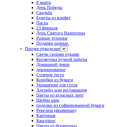
8 марта
День Победы
Свадьба
Букеты из конфет
Пасха
23 февраля
День Святого Валентина
Разные техники
Подарки разные.
Прочее рукоделие
Свечи своими руками
Косметика ручной работы
Домашний декор
декорирование
Соленое тесто
Коробки из бумаги
Украшение для стола
Апгрейд или реставрация
Цветы из атласных лент
Шебби шик
поделки из гофрированной бумаги
Ревелюр (фоамиран)
Картонаж
Квиллинг
Цветы из фоамирана