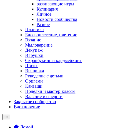
развивающие игры
Кулинария
Личное
Новости сообщества
Разное
Пластика
Бисероплетение, плетение
Вязание
Мыловарение
Декупаж
Игрушки
Скрапбукинг и кардмейкинг
Шитье
Вышивка
Рукоделие с детьми
Оригами
Канзаши
Поделки и мастер-классы
Валяние из шерсти
Закрытое сообщество
Вдохновение
Домой