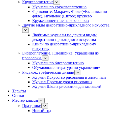
Кружевоплетение
Журналы по кружевоплетению
Фриволите, Макраме, Филе (+Вышивка по
филе), Игольное (Шитое) кружево
Кружевоплетение на коклюшках
Другие виды декоративно-прикладного искусства
Любимые журналы по другим видам
декоративно-прикладного искусства
Книги по декоративно-прикладному
искусству
Бисероплетение. Ювелирика. Украшения из
проволоки.
Журналы по бисероплетению
Обучающая литература по украшениям
Рисунок, графический дизайн
Журнал Искусство рисования и живописи
Журнал Простые уроки рисования
Журнал Школа рисования для малышей
Тарифы
Статьи
Мастер-классы
Праздники
Новый год