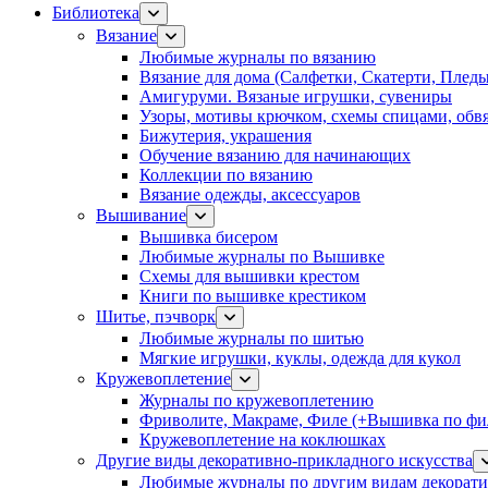
Библиотека
Вязание
Любимые журналы по вязанию
Вязание для дома (Салфетки, Скатерти, Плед
Амигуруми. Вязаные игрушки, сувениры
Узоры, мотивы крючком, схемы спицами, обвя
Бижутерия, украшения
Обучение вязанию для начинающих
Коллекции по вязанию
Вязание одежды, аксессуаров
Вышивание
Вышивка бисером
Любимые журналы по Вышивке
Схемы для вышивки крестом
Книги по вышивке крестиком
Шитье, пэчворк
Любимые журналы по шитью
Мягкие игрушки, куклы, одежда для кукол
Кружевоплетение
Журналы по кружевоплетению
Фриволите, Макраме, Филе (+Вышивка по фил
Кружевоплетение на коклюшках
Другие виды декоративно-прикладного искусства
Любимые журналы по другим видам декорати