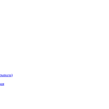
рывала)
рая