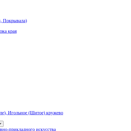
ы, Покрывала)
зка края
е), Игольное (Шитое) кружево
вно-прикладного искусства