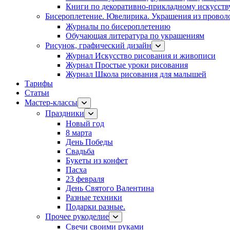
Книги по декоративно-прикладному искусств
Бисероплетение. Ювелирика. Украшения из провол
Журналы по бисероплетению
Обучающая литература по украшениям
Рисунок, графический дизайн
Журнал Искусство рисования и живописи
Журнал Простые уроки рисования
Журнал Школа рисования для малышей
Тарифы
Статьи
Мастер-классы
Праздники
Новый год
8 марта
День Победы
Свадьба
Букеты из конфет
Пасха
23 февраля
День Святого Валентина
Разные техники
Подарки разные.
Прочее рукоделие
Свечи своими руками