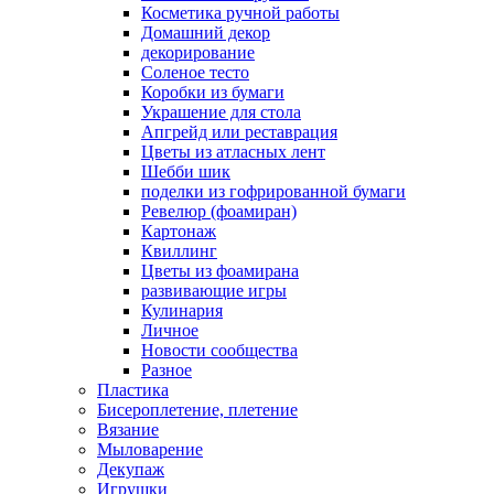
Косметика ручной работы
Домашний декор
декорирование
Соленое тесто
Коробки из бумаги
Украшение для стола
Апгрейд или реставрация
Цветы из атласных лент
Шебби шик
поделки из гофрированной бумаги
Ревелюр (фоамиран)
Картонаж
Квиллинг
Цветы из фоамирана
развивающие игры
Кулинария
Личное
Новости сообщества
Разное
Пластика
Бисероплетение, плетение
Вязание
Мыловарение
Декупаж
Игрушки