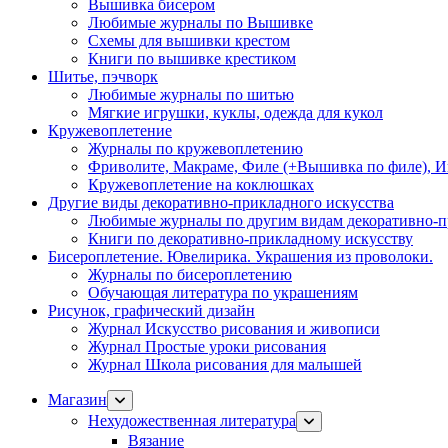
Вышивка бисером
Любимые журналы по Вышивке
Схемы для вышивки крестом
Книги по вышивке крестиком
Шитье, пэчворк
Любимые журналы по шитью
Мягкие игрушки, куклы, одежда для кукол
Кружевоплетение
Журналы по кружевоплетению
Фриволите, Макраме, Филе (+Вышивка по филе), И
Кружевоплетение на коклюшках
Другие виды декоративно-прикладного искусства
Любимые журналы по другим видам декоративно-п
Книги по декоративно-прикладному искусству
Бисероплетение. Ювелирика. Украшения из проволоки.
Журналы по бисероплетению
Обучающая литература по украшениям
Рисунок, графический дизайн
Журнал Искусство рисования и живописи
Журнал Простые уроки рисования
Журнал Школа рисования для малышей
Магазин
Нехудожественная литература
Вязание