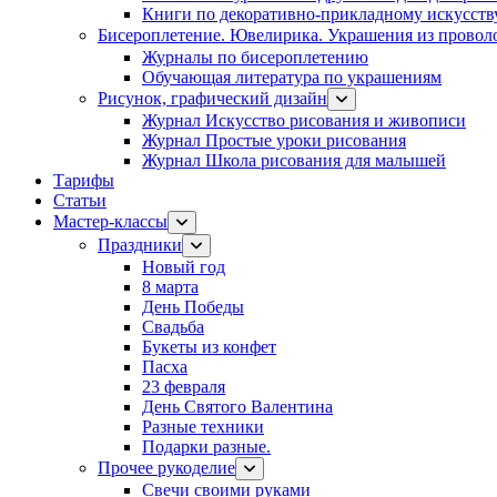
Книги по декоративно-прикладному искусств
Бисероплетение. Ювелирика. Украшения из провол
Журналы по бисероплетению
Обучающая литература по украшениям
Рисунок, графический дизайн
Журнал Искусство рисования и живописи
Журнал Простые уроки рисования
Журнал Школа рисования для малышей
Тарифы
Статьи
Мастер-классы
Праздники
Новый год
8 марта
День Победы
Свадьба
Букеты из конфет
Пасха
23 февраля
День Святого Валентина
Разные техники
Подарки разные.
Прочее рукоделие
Свечи своими руками