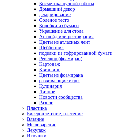
Косметика ручной работы
Домашний декор
декорирование
Соленое тесто
Коробки из бумаги
Украшение для стола
Апгрейд или реставрация
Цветы из атласных лент
Шебби шик
поделки из гофрированной бумаги
Ревелюр (фоамиран)
Картонаж
Квиллинг
Цветы из фоамирана
развивающие игры
Кулинария
Личное
Новости сообщества
Разное
Пластика
Бисероплетение, плетение
Вязание
Мыловарение
Декупаж
Игрушки