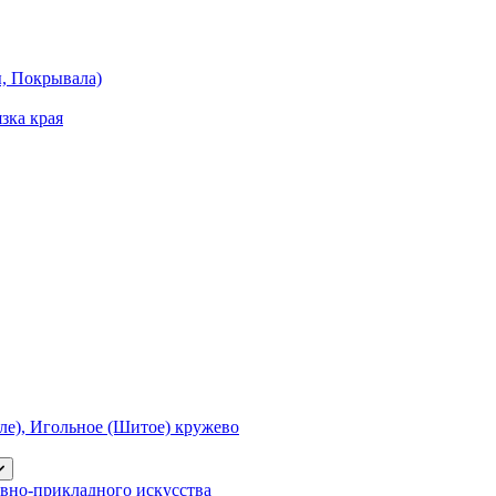
ы, Покрывала)
зка края
е), Игольное (Шитое) кружево
вно-прикладного искусства