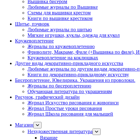
Вышивка бисером
Любимые журналы по Вышивке
Схемы для вышивки крестом
Книги по вышивке крестиком
Шитье, пэчворк
Любимые журналы по шитью
Мягкие игрушки, куклы, одежда для кукол
Кружевоплетение
Журналы по кружевоплетению
Фриволите, Макраме, Филе (+Вышивка по филе), И
Кружевоплетение на коклюшках
Другие виды декоративно-прикладного искусства
Любимые журналы по другим видам декоративно-п
Книги по декоративно-прикладному искусству
Бисероплетение. Ювелирика. Украшения из проволоки.
Журналы по бисероплетению
Обучающая литература по украшениям
Рисунок, графический дизайн
Журнал Искусство рисования и живописи
Журнал Простые уроки рисования
Журнал Школа рисования для малышей
Магазин
Нехудожественная литература
Вязание