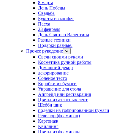
8 марта
День Победы
Свадьба
Букеты из конфет
Пасха
23 февраля
День Святого Валентина
Разные техники
Подарки разные.
Прочее рукоделие
Свечи своими руками
Косметика ручной работы
Домашний декор
декорирование
Соленое тесто
Коробки из бумаги
Украшение для стола
Апгрейд или реставрация
Цветы из атласных лент
Шебби шик
поделки из гофрированной бумаги
Ревелюр (фоамиран)
Картонаж
Квиллинг
Цветы из фоамирана