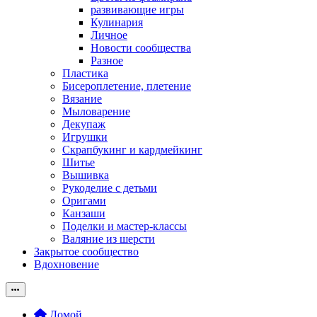
развивающие игры
Кулинария
Личное
Новости сообщества
Разное
Пластика
Бисероплетение, плетение
Вязание
Мыловарение
Декупаж
Игрушки
Скрапбукинг и кардмейкинг
Шитье
Вышивка
Рукоделие с детьми
Оригами
Канзаши
Поделки и мастер-классы
Валяние из шерсти
Закрытое сообщество
Вдохновение
Домой