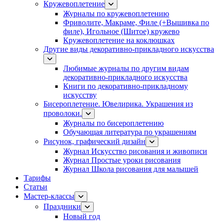
Кружевоплетение
Журналы по кружевоплетению
Фриволите, Макраме, Филе (+Вышивка по
филе), Игольное (Шитое) кружево
Кружевоплетение на коклюшках
Другие виды декоративно-прикладного искусства
Любимые журналы по другим видам
декоративно-прикладного искусства
Книги по декоративно-прикладному
искусству
Бисероплетение. Ювелирика. Украшения из
проволоки.
Журналы по бисероплетению
Обучающая литература по украшениям
Рисунок, графический дизайн
Журнал Искусство рисования и живописи
Журнал Простые уроки рисования
Журнал Школа рисования для малышей
Тарифы
Статьи
Мастер-классы
Праздники
Новый год