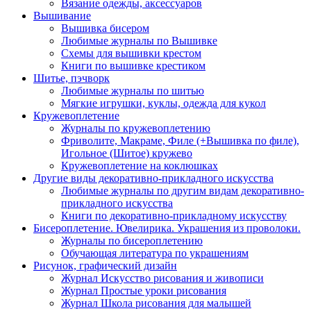
Вязание одежды, аксессуаров
Вышивание
Вышивка бисером
Любимые журналы по Вышивке
Схемы для вышивки крестом
Книги по вышивке крестиком
Шитье, пэчворк
Любимые журналы по шитью
Мягкие игрушки, куклы, одежда для кукол
Кружевоплетение
Журналы по кружевоплетению
Фриволите, Макраме, Филе (+Вышивка по филе),
Игольное (Шитое) кружево
Кружевоплетение на коклюшках
Другие виды декоративно-прикладного искусства
Любимые журналы по другим видам декоративно-
прикладного искусства
Книги по декоративно-прикладному искусству
Бисероплетение. Ювелирика. Украшения из проволоки.
Журналы по бисероплетению
Обучающая литература по украшениям
Рисунок, графический дизайн
Журнал Искусство рисования и живописи
Журнал Простые уроки рисования
Журнал Школа рисования для малышей