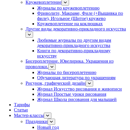
Кружевоплетение
Журналы по кружевоплетению
Фриволите, Макраме, Филе (+Вышивка по
филе), Игольное (Шитое) кружево
Кружевоплетение на коклюшках
Другие виды декоративно-прикладного искусства
Любимые журналы по другим видам
декоративно-прикладного искусства
Книги по декоративно-прикладному
искусству
Бисероплетение. Ювелирика. Украшения из
проволоки.
Журналы по бисероплетению
Обучающая литература по украшениям
Рисунок, графический дизайн
Журнал Искусство рисования и живописи
Журнал Простые уроки рисования
Журнал Школа рисования для малышей
Тарифы
Статьи
Мастер-классы
Праздники
Новый год