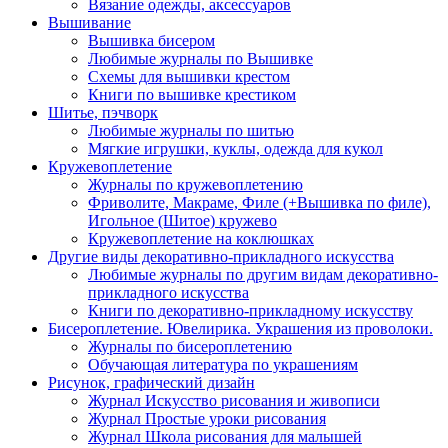
Вязание одежды, аксессуаров
Вышивание
Вышивка бисером
Любимые журналы по Вышивке
Схемы для вышивки крестом
Книги по вышивке крестиком
Шитье, пэчворк
Любимые журналы по шитью
Мягкие игрушки, куклы, одежда для кукол
Кружевоплетение
Журналы по кружевоплетению
Фриволите, Макраме, Филе (+Вышивка по филе),
Игольное (Шитое) кружево
Кружевоплетение на коклюшках
Другие виды декоративно-прикладного искусства
Любимые журналы по другим видам декоративно-
прикладного искусства
Книги по декоративно-прикладному искусству
Бисероплетение. Ювелирика. Украшения из проволоки.
Журналы по бисероплетению
Обучающая литература по украшениям
Рисунок, графический дизайн
Журнал Искусство рисования и живописи
Журнал Простые уроки рисования
Журнал Школа рисования для малышей