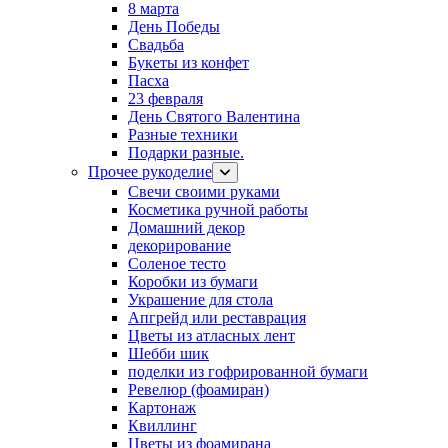
8 марта
День Победы
Свадьба
Букеты из конфет
Пасха
23 февраля
День Святого Валентина
Разные техники
Подарки разные.
Прочее рукоделие
Свечи своими руками
Косметика ручной работы
Домашний декор
декорирование
Соленое тесто
Коробки из бумаги
Украшение для стола
Апгрейд или реставрация
Цветы из атласных лент
Шебби шик
поделки из гофрированной бумаги
Ревелюр (фоамиран)
Картонаж
Квиллинг
Цветы из фоамирана