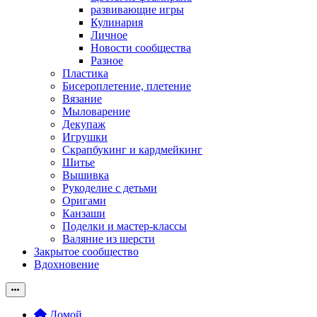
развивающие игры
Кулинария
Личное
Новости сообщества
Разное
Пластика
Бисероплетение, плетение
Вязание
Мыловарение
Декупаж
Игрушки
Скрапбукинг и кардмейкинг
Шитье
Вышивка
Рукоделие с детьми
Оригами
Канзаши
Поделки и мастер-классы
Валяние из шерсти
Закрытое сообщество
Вдохновение
Домой