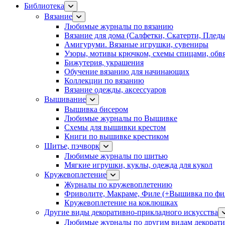
Библиотека
Вязание
Любимые журналы по вязанию
Вязание для дома (Салфетки, Скатерти, Плед
Амигуруми. Вязаные игрушки, сувениры
Узоры, мотивы крючком, схемы спицами, обвя
Бижутерия, украшения
Обучение вязанию для начинающих
Коллекции по вязанию
Вязание одежды, аксессуаров
Вышивание
Вышивка бисером
Любимые журналы по Вышивке
Схемы для вышивки крестом
Книги по вышивке крестиком
Шитье, пэчворк
Любимые журналы по шитью
Мягкие игрушки, куклы, одежда для кукол
Кружевоплетение
Журналы по кружевоплетению
Фриволите, Макраме, Филе (+Вышивка по фил
Кружевоплетение на коклюшках
Другие виды декоративно-прикладного искусства
Любимые журналы по другим видам декорати