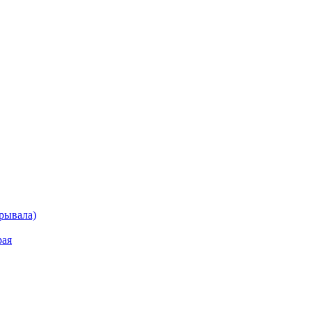
рывала)
рая