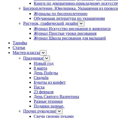
Книги по декоративно-прикладному искусств
Бисероплетение. Ювелирика. Украшения из провол
Журналы по бисероплетению
Обучающая литература по украшениям
Рисунок, графический дизайн
Журнал Искусство рисования и живописи
Журнал Простые уроки рисования
Журнал Школа рисования для малышей
Тарифы
Статьи
Мастер-классы
Праздники
Новый год
8 марта
День Победы
Свадьба
Букеты из конфет
Пасха
23 февраля
День Святого Валентина
Разные техники
Подарки разные.
Прочее рукоделие
Свечи своими руками