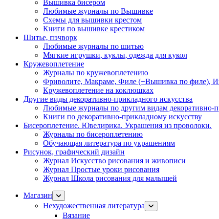
Вышивка бисером
Любимые журналы по Вышивке
Схемы для вышивки крестом
Книги по вышивке крестиком
Шитье, пэчворк
Любимые журналы по шитью
Мягкие игрушки, куклы, одежда для кукол
Кружевоплетение
Журналы по кружевоплетению
Фриволите, Макраме, Филе (+Вышивка по филе), И
Кружевоплетение на коклюшках
Другие виды декоративно-прикладного искусства
Любимые журналы по другим видам декоративно-п
Книги по декоративно-прикладному искусству
Бисероплетение. Ювелирика. Украшения из проволоки.
Журналы по бисероплетению
Обучающая литература по украшениям
Рисунок, графический дизайн
Журнал Искусство рисования и живописи
Журнал Простые уроки рисования
Журнал Школа рисования для малышей
Магазин
Нехудожественная литература
Вязание