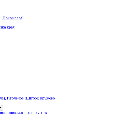
ы, Покрывала)
зка края
е), Игольное (Шитое) кружево
вно-прикладного искусства