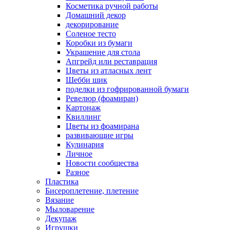
Косметика ручной работы
Домашний декор
декорирование
Соленое тесто
Коробки из бумаги
Украшение для стола
Апгрейд или реставрация
Цветы из атласных лент
Шебби шик
поделки из гофрированной бумаги
Ревелюр (фоамиран)
Картонаж
Квиллинг
Цветы из фоамирана
развивающие игры
Кулинария
Личное
Новости сообщества
Разное
Пластика
Бисероплетение, плетение
Вязание
Мыловарение
Декупаж
Игрушки