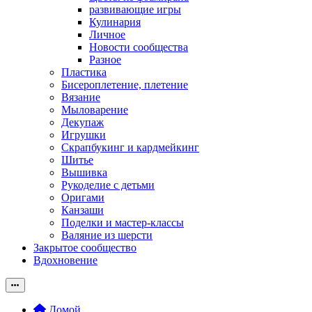
развивающие игры
Кулинария
Личное
Новости сообщества
Разное
Пластика
Бисероплетение, плетение
Вязание
Мыловарение
Декупаж
Игрушки
Скрапбукинг и кардмейкинг
Шитье
Вышивка
Рукоделие с детьми
Оригами
Канзаши
Поделки и мастер-классы
Валяние из шерсти
Закрытое сообщество
Вдохновение
Домой