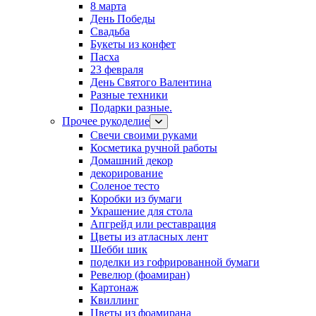
8 марта
День Победы
Свадьба
Букеты из конфет
Пасха
23 февраля
День Святого Валентина
Разные техники
Подарки разные.
Прочее рукоделие
Свечи своими руками
Косметика ручной работы
Домашний декор
декорирование
Соленое тесто
Коробки из бумаги
Украшение для стола
Апгрейд или реставрация
Цветы из атласных лент
Шебби шик
поделки из гофрированной бумаги
Ревелюр (фоамиран)
Картонаж
Квиллинг
Цветы из фоамирана