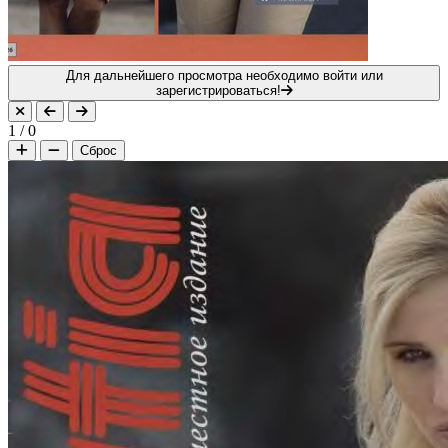
Для дальнейшего просмотра необходимо войти или
зарегистрироваться!
1
/
0
Сброс