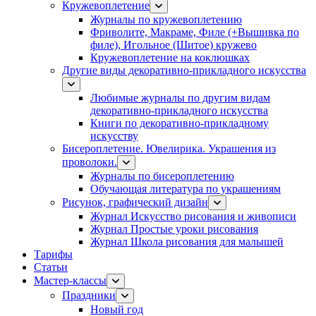
Кружевоплетение
Журналы по кружевоплетению
Фриволите, Макраме, Филе (+Вышивка по
филе), Игольное (Шитое) кружево
Кружевоплетение на коклюшках
Другие виды декоративно-прикладного искусства
Любимые журналы по другим видам
декоративно-прикладного искусства
Книги по декоративно-прикладному
искусству
Бисероплетение. Ювелирика. Украшения из
проволоки.
Журналы по бисероплетению
Обучающая литература по украшениям
Рисунок, графический дизайн
Журнал Искусство рисования и живописи
Журнал Простые уроки рисования
Журнал Школа рисования для малышей
Тарифы
Статьи
Мастер-классы
Праздники
Новый год