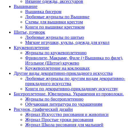
Вязание одежды, аксессуаров
Вышивание
Вышивка бисером
Любимые журналы по Вышивке
Схемы для вышивки крестом
Книги по вышивке крестиком
Шитье, пэчворк
Любимые журналы по шитью
Мягкие игрушки, куклы, одежда для кукол
Кружевоплетение
Журналы по кружевоплетению
Фриволите, Макраме, Филе (+Вышивка по филе),
Игольное (Шитое) кружево
Кружевоплетение на коклюшках
Другие виды декоративно-прикладного искусства
Любимые журналы по другим видам декоративно-
прикладного искусства
Книги по декоративно-прикладному искусству
Бисероплетение. Ювелирика. Украшения из проволоки.
Журналы по бисероплетению
Обучающая литература по украшениям
Рисунок, графический дизайн
Журнал Искусство рисования и живописи
Журнал Простые уроки рисования
Журнал Школа рисования для малышей