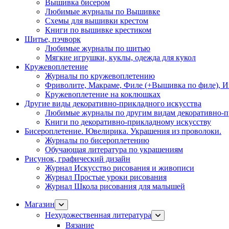
Вышивка бисером
Любимые журналы по Вышивке
Схемы для вышивки крестом
Книги по вышивке крестиком
Шитье, пэчворк
Любимые журналы по шитью
Мягкие игрушки, куклы, одежда для кукол
Кружевоплетение
Журналы по кружевоплетению
Фриволите, Макраме, Филе (+Вышивка по филе), И
Кружевоплетение на коклюшках
Другие виды декоративно-прикладного искусства
Любимые журналы по другим видам декоративно-п
Книги по декоративно-прикладному искусству
Бисероплетение. Ювелирика. Украшения из проволоки.
Журналы по бисероплетению
Обучающая литература по украшениям
Рисунок, графический дизайн
Журнал Искусство рисования и живописи
Журнал Простые уроки рисования
Журнал Школа рисования для малышей
Магазин
Нехудожественная литература
Вязание