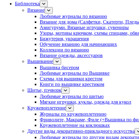
Библиотека
Вязание
Любимые журналы по вязанию
Вязание для дома (Салфетки, Скатерти, Плед
Амигуруми. Вязаные игрушки, сувениры
Узоры, мотивы крючком, схемы спицами, обвя
Бижутерия, украшения
Обучение вязанию для начинающих
Коллекции по вязанию
Вязание одежды, аксессуаров
Вышивание
Вышивка бисером
Любимые журналы по Вышивке
Схемы для вышивки крестом
Книги по вышивке крестиком
Шитье, пэчворк
Любимые журналы по шитью
Мягкие игрушки, куклы, одежда для кукол
Кружевоплетение
Журналы по кружевоплетению
Фриволите, Макраме, Филе (+Вышивка по фил
Кружевоплетение на коклюшках
Другие виды декоративно-прикладного искусства
Любимые журналы по другим видам декорати