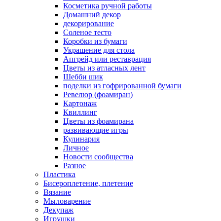
Косметика ручной работы
Домашний декор
декорирование
Соленое тесто
Коробки из бумаги
Украшение для стола
Апгрейд или реставрация
Цветы из атласных лент
Шебби шик
поделки из гофрированной бумаги
Ревелюр (фоамиран)
Картонаж
Квиллинг
Цветы из фоамирана
развивающие игры
Кулинария
Личное
Новости сообщества
Разное
Пластика
Бисероплетение, плетение
Вязание
Мыловарение
Декупаж
Игрушки