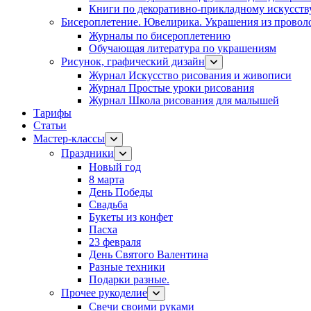
Книги по декоративно-прикладному искусств
Бисероплетение. Ювелирика. Украшения из провол
Журналы по бисероплетению
Обучающая литература по украшениям
Рисунок, графический дизайн
Журнал Искусство рисования и живописи
Журнал Простые уроки рисования
Журнал Школа рисования для малышей
Тарифы
Статьи
Мастер-классы
Праздники
Новый год
8 марта
День Победы
Свадьба
Букеты из конфет
Пасха
23 февраля
День Святого Валентина
Разные техники
Подарки разные.
Прочее рукоделие
Свечи своими руками