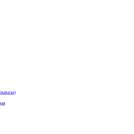
рывала)
рая