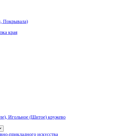
ы, Покрывала)
зка края
е), Игольное (Шитое) кружево
вно-прикладного искусства