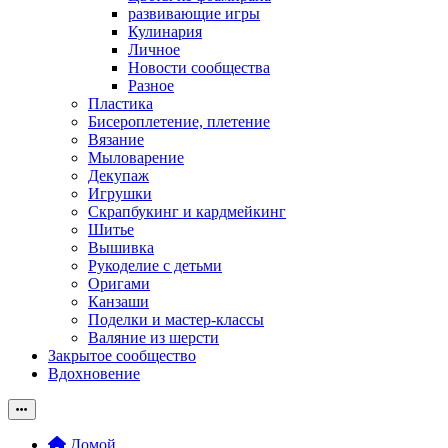
развивающие игры
Кулинария
Личное
Новости сообщества
Разное
Пластика
Бисероплетение, плетение
Вязание
Мыловарение
Декупаж
Игрушки
Скрапбукинг и кардмейкинг
Шитье
Вышивка
Рукоделие с детьми
Оригами
Канзаши
Поделки и мастер-классы
Валяние из шерсти
Закрытое сообщество
Вдохновение
Домой