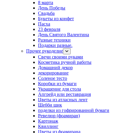
8 марта
День Победы
Свадьба
Букеты из конфет
Пасха
23 февраля
День Святого Валентина
Разные техники
Подарки разные.
Прочее рукоделие
Свечи своими руками
Косметика ручной работы
Домашний декор
декорирование
Соленое тесто
Коробки из бумаги
Украшение для стола
Апгрейд или реставрация
Цветы из атласных лент
Шебби шик
поделки из гофрированной бумаги
Ревелюр (фоамиран)
Картонаж
Квиллинг
Цветы из фоамирана