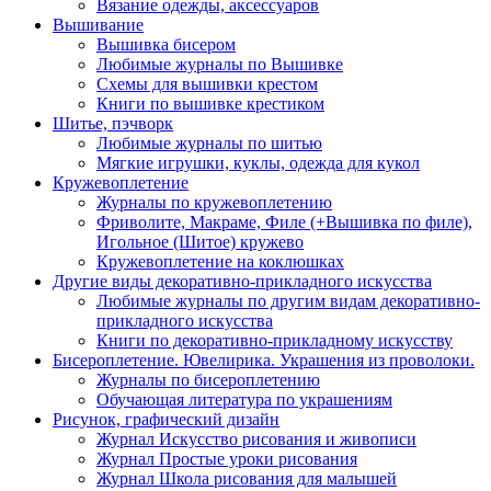
Вязание одежды, аксессуаров
Вышивание
Вышивка бисером
Любимые журналы по Вышивке
Схемы для вышивки крестом
Книги по вышивке крестиком
Шитье, пэчворк
Любимые журналы по шитью
Мягкие игрушки, куклы, одежда для кукол
Кружевоплетение
Журналы по кружевоплетению
Фриволите, Макраме, Филе (+Вышивка по филе),
Игольное (Шитое) кружево
Кружевоплетение на коклюшках
Другие виды декоративно-прикладного искусства
Любимые журналы по другим видам декоративно-
прикладного искусства
Книги по декоративно-прикладному искусству
Бисероплетение. Ювелирика. Украшения из проволоки.
Журналы по бисероплетению
Обучающая литература по украшениям
Рисунок, графический дизайн
Журнал Искусство рисования и живописи
Журнал Простые уроки рисования
Журнал Школа рисования для малышей