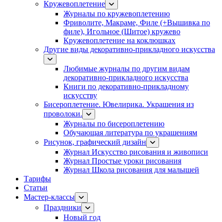
Кружевоплетение
Журналы по кружевоплетению
Фриволите, Макраме, Филе (+Вышивка по
филе), Игольное (Шитое) кружево
Кружевоплетение на коклюшках
Другие виды декоративно-прикладного искусства
Любимые журналы по другим видам
декоративно-прикладного искусства
Книги по декоративно-прикладному
искусству
Бисероплетение. Ювелирика. Украшения из
проволоки.
Журналы по бисероплетению
Обучающая литература по украшениям
Рисунок, графический дизайн
Журнал Искусство рисования и живописи
Журнал Простые уроки рисования
Журнал Школа рисования для малышей
Тарифы
Статьи
Мастер-классы
Праздники
Новый год