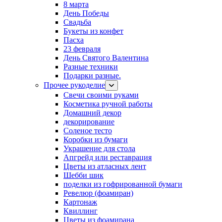
8 марта
День Победы
Свадьба
Букеты из конфет
Пасха
23 февраля
День Святого Валентина
Разные техники
Подарки разные.
Прочее рукоделие
Свечи своими руками
Косметика ручной работы
Домашний декор
декорирование
Соленое тесто
Коробки из бумаги
Украшение для стола
Апгрейд или реставрация
Цветы из атласных лент
Шебби шик
поделки из гофрированной бумаги
Ревелюр (фоамиран)
Картонаж
Квиллинг
Цветы из фоамирана