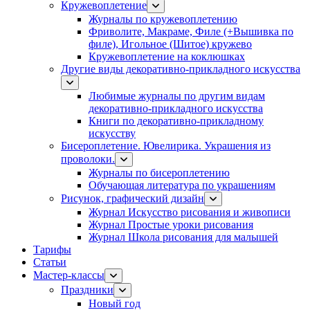
Кружевоплетение
Журналы по кружевоплетению
Фриволите, Макраме, Филе (+Вышивка по
филе), Игольное (Шитое) кружево
Кружевоплетение на коклюшках
Другие виды декоративно-прикладного искусства
Любимые журналы по другим видам
декоративно-прикладного искусства
Книги по декоративно-прикладному
искусству
Бисероплетение. Ювелирика. Украшения из
проволоки.
Журналы по бисероплетению
Обучающая литература по украшениям
Рисунок, графический дизайн
Журнал Искусство рисования и живописи
Журнал Простые уроки рисования
Журнал Школа рисования для малышей
Тарифы
Статьи
Мастер-классы
Праздники
Новый год