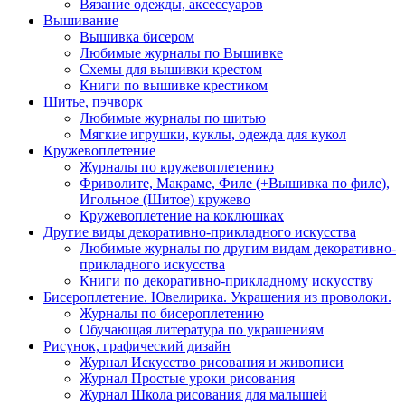
Вязание одежды, аксессуаров
Вышивание
Вышивка бисером
Любимые журналы по Вышивке
Схемы для вышивки крестом
Книги по вышивке крестиком
Шитье, пэчворк
Любимые журналы по шитью
Мягкие игрушки, куклы, одежда для кукол
Кружевоплетение
Журналы по кружевоплетению
Фриволите, Макраме, Филе (+Вышивка по филе),
Игольное (Шитое) кружево
Кружевоплетение на коклюшках
Другие виды декоративно-прикладного искусства
Любимые журналы по другим видам декоративно-
прикладного искусства
Книги по декоративно-прикладному искусству
Бисероплетение. Ювелирика. Украшения из проволоки.
Журналы по бисероплетению
Обучающая литература по украшениям
Рисунок, графический дизайн
Журнал Искусство рисования и живописи
Журнал Простые уроки рисования
Журнал Школа рисования для малышей