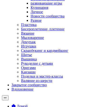
развивающие игры
Кулинария
Личное
Новости сообщества
Разное
Пластика
Бисероплетение, плетение
Вязание
Мыловарение
Декупаж
Игрушки
Скрапбукинг и кардмейкинг
Шитье
Вышивка
Рукоделие с детьми
Оригами
Канзаши
Поделки и мастер-классы
Валяние из шерсти
Закрытое сообщество
Вдохновение
Домой