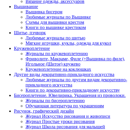
Вязание одежды, аксессуаров
Вышивание
Вышивка бисером
Любимые журналы по Вышивке
Схемы для вышивки крестом
Книги по вышивке крестиком
Шитье, пэчворк
Любимые журналы по шитью
Мягкие игрушки, куклы, одежда для кукол
Кружевоплетение
Журналы по кружевоплетению
Фриволите, Макраме, Филе (+Вышивка по филе),
Игольное (Шитое) кружево
Кружевоплетение на коклюшках
Другие виды декоративно-прикладного искусства
Любимые журналы по другим видам декоративно-
прикладного искусства
Книги по декоративно-прикладному искусству
Бисероплетение. Ювелирика. Украшения из проволоки.
Журналы по бисероплетению
Обучающая литература по украшениям
Рисунок, графический дизайн
Журнал Искусство рисования и живописи
Журнал Простые уроки рисования
Журнал Школа рисования для малышей