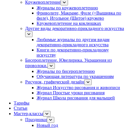
Кружевоплетение
Журналы по кружевоплетению
Фриволите, Макраме, Филе (+Вышивка по
филе), Игольное (Шитое) кружево
Кружевоплетение на коклюшках
Другие виды декоративно-прикладного искусства
Любимые журналы по другим видам
декоративно-прикладного искусства
Книги по декоративно-прикладному
искусству
Бисероплетение. Ювелирика. Украшения из
проволоки.
Журналы по бисероплетению
Обучающая литература по украшениям
Рисунок, графический дизайн
Журнал Искусство рисования и живописи
Журнал Простые уроки рисования
Журнал Школа рисования для малышей
Тарифы
Статьи
Мастер-классы
Праздники
Новый год