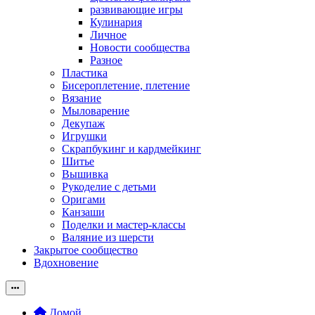
развивающие игры
Кулинария
Личное
Новости сообщества
Разное
Пластика
Бисероплетение, плетение
Вязание
Мыловарение
Декупаж
Игрушки
Скрапбукинг и кардмейкинг
Шитье
Вышивка
Рукоделие с детьми
Оригами
Канзаши
Поделки и мастер-классы
Валяние из шерсти
Закрытое сообщество
Вдохновение
Домой