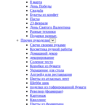
8 марта
День Победы
Свадьба
Букеты из конфет
Пасха
23 февраля
День Святого Валентина
Разные техники
Подарки разные.
Прочее рукоделие
Свечи своими руками
Косметика ручной работы
Домашний декор
декорирование
Соленое тесто
Коробки из бумаги
Украшение для стола
Апгрейд или реставрация
Цветы из атласных лент
Шебби шик
поделки из гофрированной бумаги
Ревелюр (фоамиран)
Картонаж
Квиллинг
Цветы из фоамирана