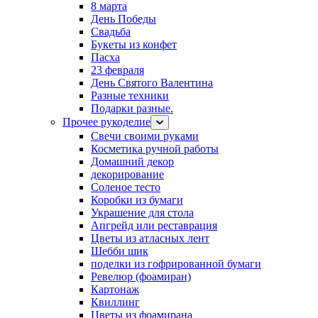
8 марта
День Победы
Свадьба
Букеты из конфет
Пасха
23 февраля
День Святого Валентина
Разные техники
Подарки разные.
Прочее рукоделие
Свечи своими руками
Косметика ручной работы
Домашний декор
декорирование
Соленое тесто
Коробки из бумаги
Украшение для стола
Апгрейд или реставрация
Цветы из атласных лент
Шебби шик
поделки из гофрированной бумаги
Ревелюр (фоамиран)
Картонаж
Квиллинг
Цветы из фоамирана