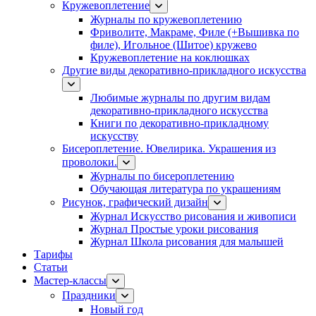
Кружевоплетение
Журналы по кружевоплетению
Фриволите, Макраме, Филе (+Вышивка по
филе), Игольное (Шитое) кружево
Кружевоплетение на коклюшках
Другие виды декоративно-прикладного искусства
Любимые журналы по другим видам
декоративно-прикладного искусства
Книги по декоративно-прикладному
искусству
Бисероплетение. Ювелирика. Украшения из
проволоки.
Журналы по бисероплетению
Обучающая литература по украшениям
Рисунок, графический дизайн
Журнал Искусство рисования и живописи
Журнал Простые уроки рисования
Журнал Школа рисования для малышей
Тарифы
Статьи
Мастер-классы
Праздники
Новый год