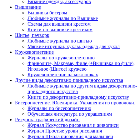
Вязание одежды, аксессуаров
Вышивание
Вышивка бисером
Любимые журналы по Вышивке
Схемы для вышивки крестом
Книги по вышивке крестиком
Шитье, пэчворк
Любимые журналы по шитью
Мягкие игрушки, куклы, одежда для кукол
Кружевоплетение
Журналы по кружевоплетению
Фриволите, Макраме, Филе (+Вышивка по филе),
Игольное (Шитое) кружево
Кружевоплетение на коклюшках
Другие виды декоративно-прикладного искусства
Любимые журналы по другим видам декоративно-
прикладного искусства
Книги по декоративно-прикладному искусству
Бисероплетение. Ювелирика. Украшения из проволоки.
Журналы по бисероплетению
Обучающая литература по украшениям
Рисунок, графический дизайн
Журнал Искусство рисования и живописи
Журнал Простые уроки рисования
Журнал Школа рисования для малышей