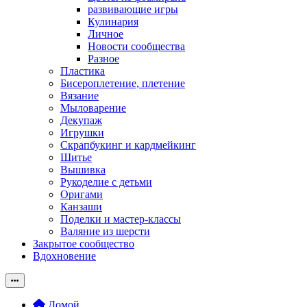
развивающие игры
Кулинария
Личное
Новости сообщества
Разное
Пластика
Бисероплетение, плетение
Вязание
Мыловарение
Декупаж
Игрушки
Скрапбукинг и кардмейкинг
Шитье
Вышивка
Рукоделие с детьми
Оригами
Канзаши
Поделки и мастер-классы
Валяние из шерсти
Закрытое сообщество
Вдохновение
Домой