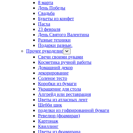
8 марта
День Победы
Свадьба
Букеты из конфет
Пасха
23 февраля
День Святого Валентина
Разные техники
Подарки разные.
Прочее рукоделие
Свечи своими руками
Косметика ручной работы
Домашний декор
декорирование
Соленое тесто
Коробки из бумаги
Украшение для стола
Апгрейд или реставрация
Цветы из атласных лент
Шебби шик
поделки из гофрированной бумаги
Ревелюр (фоамиран)
Картонаж
Квиллинг
Цветы из фоамирана