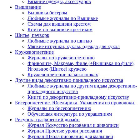
Вязание одежды, аксессуаров
Вышивание
Вышивка бисером
Любимые журналы по Вышивке
Схемы для вышивки крестом
Книги по вышивке крестиком
Шитье, пэчворк
Любимые журналы по шитью
Мягкие игрушки, куклы, одежда для кукол
Кружевоплетение
Журналы по кружевоплетению
Фриволите, Макраме, Филе (+Вышивка по филе),
Игольное (Шитое) кружево
Кружевоплетение на коклюшках
Другие виды декоративно-прикладного искусства
Любимые журналы по другим видам декоративно-
прикладного искусства
Книги по декоративно-прикладному искусству
Бисероплетение. Ювелирика. Украшения из проволоки.
Журналы по бисероплетению
Обучающая литература по украшениям
Рисунок, графический дизайн
Журнал Искусство рисования и живописи
Журнал Простые уроки рисования
Журнал Школа рисования для малышей