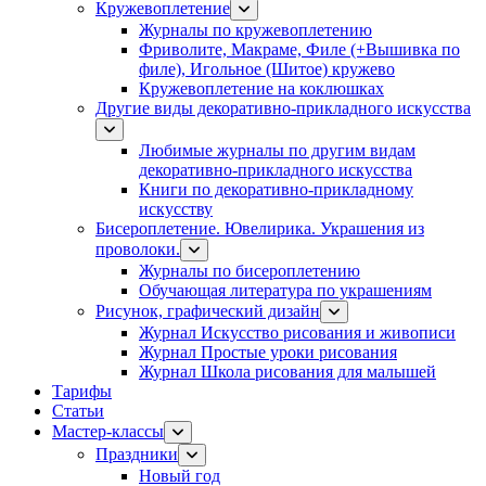
Кружевоплетение
Журналы по кружевоплетению
Фриволите, Макраме, Филе (+Вышивка по
филе), Игольное (Шитое) кружево
Кружевоплетение на коклюшках
Другие виды декоративно-прикладного искусства
Любимые журналы по другим видам
декоративно-прикладного искусства
Книги по декоративно-прикладному
искусству
Бисероплетение. Ювелирика. Украшения из
проволоки.
Журналы по бисероплетению
Обучающая литература по украшениям
Рисунок, графический дизайн
Журнал Искусство рисования и живописи
Журнал Простые уроки рисования
Журнал Школа рисования для малышей
Тарифы
Статьи
Мастер-классы
Праздники
Новый год