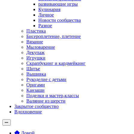
развивающие игры
Кулинария
Личное
Новости сообщества
Разное
Пластика
Бисероплетение, плетение
Вязание
Мыловарение
Декупаж
Игрушки
Скрапбукинг и кардмейкинг
Шитье
Вышивка
Рукоделие с детьми
Оригами
Канзаши
Поделки и мастер-классы
Валяние из шерсти
Закрытое сообщество
Вдохновение
Домой