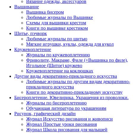
Вязание одежды, аксессуаров
Вышивание
Вышивка бисером
Любимые журналы по Вышивке
Схемы для вышивки крестом
Книги по вышивке крестиком
Шитье, пэчворк
Любимые журналы по шитью
Мягкие игрушки, куклы, одежда для кукол
Кружевоплетение
Журналы по кружевоплетению
Фриволите, Макраме, Филе (+Вышивка по филе),
Игольное (Шитое) кружево
Кружевоплетение на коклюшках
Другие виды декоративно-прикладного искусства
Любимые журналы по другим видам декоративно-
прикладного искусства
Книги по декоративно-прикладному искусству
Бисероплетение. Ювелирика. Украшения из проволоки.
Журналы по бисероплетению
Обучающая литература по украшениям
Рисунок, графический дизайн
Журнал Искусство рисования и живописи
Журнал Простые уроки рисования
Журнал Школа рисования для малышей