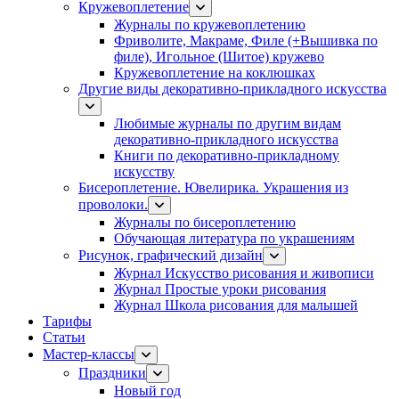
Кружевоплетение
Журналы по кружевоплетению
Фриволите, Макраме, Филе (+Вышивка по
филе), Игольное (Шитое) кружево
Кружевоплетение на коклюшках
Другие виды декоративно-прикладного искусства
Любимые журналы по другим видам
декоративно-прикладного искусства
Книги по декоративно-прикладному
искусству
Бисероплетение. Ювелирика. Украшения из
проволоки.
Журналы по бисероплетению
Обучающая литература по украшениям
Рисунок, графический дизайн
Журнал Искусство рисования и живописи
Журнал Простые уроки рисования
Журнал Школа рисования для малышей
Тарифы
Статьи
Мастер-классы
Праздники
Новый год