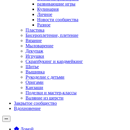
развивающие игры
Кулинария
Личное
Новости сообщества
Разное
Пластика
Бисероплетение, плетение
Вязание
Мыловарение
Декупаж
Игрушки
Скрапбукинг и кардмейкинг
Шитье
Вышивка
Рукоделие с детьми
Оригами
Канзаши
Поделки и мастер-классы
Валяние из шерсти
Закрытое сообщество
Вдохновение
Домой