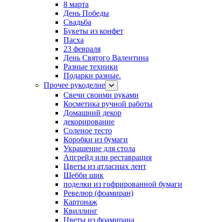
8 марта
День Победы
Свадьба
Букеты из конфет
Пасха
23 февраля
День Святого Валентина
Разные техники
Подарки разные.
Прочее рукоделие
Свечи своими руками
Косметика ручной работы
Домашний декор
декорирование
Соленое тесто
Коробки из бумаги
Украшение для стола
Апгрейд или реставрация
Цветы из атласных лент
Шебби шик
поделки из гофрированной бумаги
Ревелюр (фоамиран)
Картонаж
Квиллинг
Цветы из фоамирана