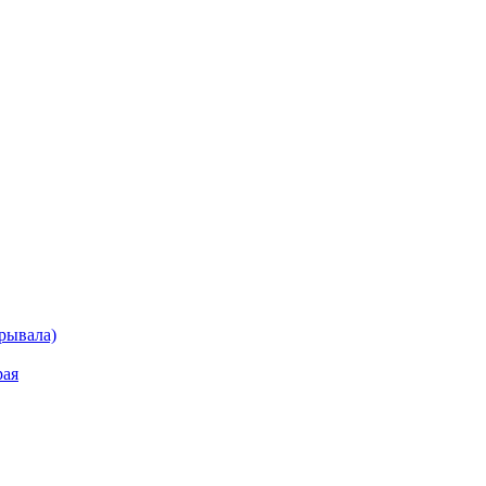
рывала)
рая