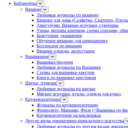
Библиотека
Вязание
Любимые журналы по вязанию
Вязание для дома (Салфетки, Скатерти, Плед
Амигуруми. Вязаные игрушки, сувениры
Узоры, мотивы крючком, схемы спицами, обвя
Бижутерия, украшения
Обучение вязанию для начинающих
Коллекции по вязанию
Вязание одежды, аксессуаров
Вышивание
Вышивка бисером
Любимые журналы по Вышивке
Схемы для вышивки крестом
Книги по вышивке крестиком
Шитье, пэчворк
Любимые журналы по шитью
Мягкие игрушки, куклы, одежда для кукол
Кружевоплетение
Журналы по кружевоплетению
Фриволите, Макраме, Филе (+Вышивка по фил
Кружевоплетение на коклюшках
Другие виды декоративно-прикладного искусства
Любимые журналы по другим видам декорати