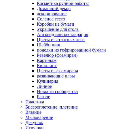
Косметика ручной работы
Домашний декор
декорирование
Соленое тесто
Коробки из бумаги
Украшение для стола
Апгрейд или реставрация
Цветы из атласных лент
Шебби шик
поделки из гофрированной бумаги
Ревелюр (фоамиран)
Картонаж
Квиллинг
Цветы из фоамирана
развивающие игры
Кулинария
Личное
Новости сообщества
Разное
Пластика
Бисероплетение, плетение
Вязание
Мыловарение
Декупаж
Игрушки