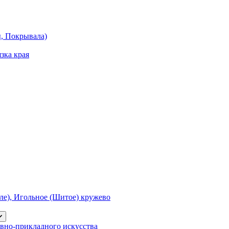
ы, Покрывала)
зка края
е), Игольное (Шитое) кружево
вно-прикладного искусства