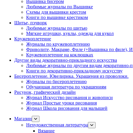
Вышивка бисером
Любимые журналы по Вышивке
Схемы для вышивки крестом
Книги по вышивке крестиком
Шитье, пэчворк
Любимые журналы по шитью
Мягкие игрушки, куклы, одежда для кукол
Кружевоплетение
Журналы по кружевоплетению
Фриволите, Макраме, Филе (+Вышивка по филе), И
Кружевоплетение на коклюшках
Другие виды декоративно-прикладного искусства
Любимые журналы по другим видам декоративно-п
Книги по декоративно-прикладному искусству
Бисероплетение. Ювелирика. Украшения из проволоки.
Журналы по бисероплетению
Обучающая литература по украшениям
Рисунок, графический дизайн
Журнал Искусство рисования и живописи
Журнал Простые уроки рисования
Журнал Школа рисования для малышей
Магазин
Нехудожественная литература
Вязание