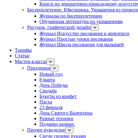
Книги по декоративно-прикладному искусств
Бисероплетение. Ювелирика. Украшения из провол
Журналы по бисероплетению
Обучающая литература по украшениям
Рисунок, графический дизайн
Журнал Искусство рисования и живописи
Журнал Простые уроки рисования
Журнал Школа рисования для малышей
Тарифы
Статьи
Мастер-классы
Праздники
Новый год
8 марта
День Победы
Свадьба
Букеты из конфет
Пасха
23 февраля
День Святого Валентина
Разные техники
Подарки разные.
Прочее рукоделие
Свечи своими руками