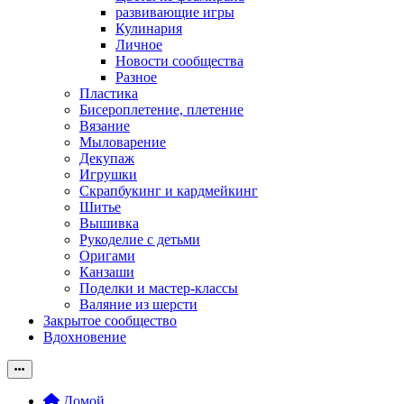
развивающие игры
Кулинария
Личное
Новости сообщества
Разное
Пластика
Бисероплетение, плетение
Вязание
Мыловарение
Декупаж
Игрушки
Скрапбукинг и кардмейкинг
Шитье
Вышивка
Рукоделие с детьми
Оригами
Канзаши
Поделки и мастер-классы
Валяние из шерсти
Закрытое сообщество
Вдохновение
Домой