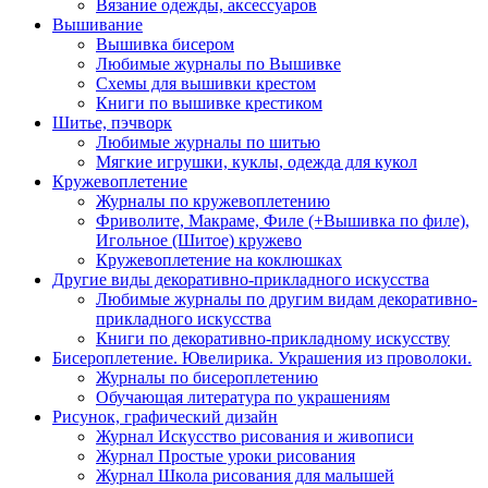
Вязание одежды, аксессуаров
Вышивание
Вышивка бисером
Любимые журналы по Вышивке
Схемы для вышивки крестом
Книги по вышивке крестиком
Шитье, пэчворк
Любимые журналы по шитью
Мягкие игрушки, куклы, одежда для кукол
Кружевоплетение
Журналы по кружевоплетению
Фриволите, Макраме, Филе (+Вышивка по филе),
Игольное (Шитое) кружево
Кружевоплетение на коклюшках
Другие виды декоративно-прикладного искусства
Любимые журналы по другим видам декоративно-
прикладного искусства
Книги по декоративно-прикладному искусству
Бисероплетение. Ювелирика. Украшения из проволоки.
Журналы по бисероплетению
Обучающая литература по украшениям
Рисунок, графический дизайн
Журнал Искусство рисования и живописи
Журнал Простые уроки рисования
Журнал Школа рисования для малышей