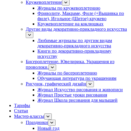
Кружевоплетение
Журналы по кружевоплетению
Фриволите, Макраме, Филе (+Вышивка по
филе), Игольное (Шитое) кружево
Кружевоплетение на коклюшках
Другие виды декоративно-прикладного искусства
Любимые журналы по другим видам
декоративно-прикладного искусства
Книги по декоративно-прикладному
искусству
Бисероплетение. Ювелирика. Украшения из
проволоки.
Журналы по бисероплетению
Обучающая литература по украшениям
Рисунок, графический дизайн
Журнал Искусство рисования и живописи
Журнал Простые уроки рисования
Журнал Школа рисования для малышей
Тарифы
Статьи
Мастер-классы
Праздники
Новый год