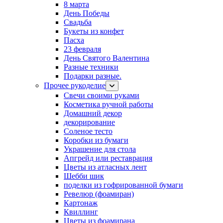
8 марта
День Победы
Свадьба
Букеты из конфет
Пасха
23 февраля
День Святого Валентина
Разные техники
Подарки разные.
Прочее рукоделие
Свечи своими руками
Косметика ручной работы
Домашний декор
декорирование
Соленое тесто
Коробки из бумаги
Украшение для стола
Апгрейд или реставрация
Цветы из атласных лент
Шебби шик
поделки из гофрированной бумаги
Ревелюр (фоамиран)
Картонаж
Квиллинг
Цветы из фоамирана