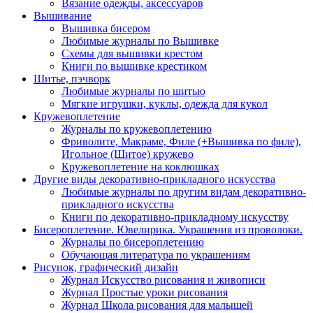
Вязание одежды, аксессуаров
Вышивание
Вышивка бисером
Любимые журналы по Вышивке
Схемы для вышивки крестом
Книги по вышивке крестиком
Шитье, пэчворк
Любимые журналы по шитью
Мягкие игрушки, куклы, одежда для кукол
Кружевоплетение
Журналы по кружевоплетению
Фриволите, Макраме, Филе (+Вышивка по филе),
Игольное (Шитое) кружево
Кружевоплетение на коклюшках
Другие виды декоративно-прикладного искусства
Любимые журналы по другим видам декоративно-
прикладного искусства
Книги по декоративно-прикладному искусству
Бисероплетение. Ювелирика. Украшения из проволоки.
Журналы по бисероплетению
Обучающая литература по украшениям
Рисунок, графический дизайн
Журнал Искусство рисования и живописи
Журнал Простые уроки рисования
Журнал Школа рисования для малышей