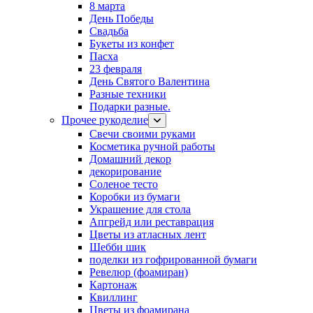
8 марта
День Победы
Свадьба
Букеты из конфет
Пасха
23 февраля
День Святого Валентина
Разные техники
Подарки разные.
Прочее рукоделие
Свечи своими руками
Косметика ручной работы
Домашний декор
декорирование
Соленое тесто
Коробки из бумаги
Украшение для стола
Апгрейд или реставрация
Цветы из атласных лент
Шебби шик
поделки из гофрированной бумаги
Ревелюр (фоамиран)
Картонаж
Квиллинг
Цветы из фоамирана