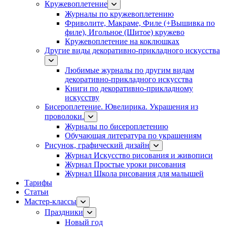
Кружевоплетение
Журналы по кружевоплетению
Фриволите, Макраме, Филе (+Вышивка по
филе), Игольное (Шитое) кружево
Кружевоплетение на коклюшках
Другие виды декоративно-прикладного искусства
Любимые журналы по другим видам
декоративно-прикладного искусства
Книги по декоративно-прикладному
искусству
Бисероплетение. Ювелирика. Украшения из
проволоки.
Журналы по бисероплетению
Обучающая литература по украшениям
Рисунок, графический дизайн
Журнал Искусство рисования и живописи
Журнал Простые уроки рисования
Журнал Школа рисования для малышей
Тарифы
Статьи
Мастер-классы
Праздники
Новый год