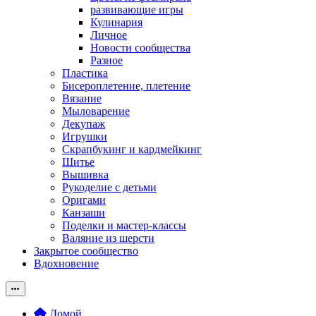
развивающие игры
Кулинария
Личное
Новости сообщества
Разное
Пластика
Бисероплетение, плетение
Вязание
Мыловарение
Декупаж
Игрушки
Скрапбукинг и кардмейкинг
Шитье
Вышивка
Рукоделие с детьми
Оригами
Канзаши
Поделки и мастер-классы
Валяние из шерсти
Закрытое сообщество
Вдохновение
Домой