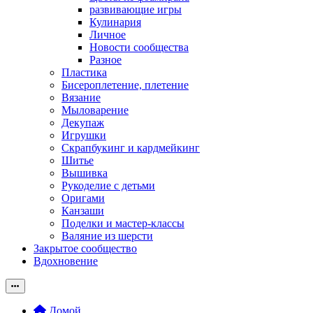
развивающие игры
Кулинария
Личное
Новости сообщества
Разное
Пластика
Бисероплетение, плетение
Вязание
Мыловарение
Декупаж
Игрушки
Скрапбукинг и кардмейкинг
Шитье
Вышивка
Рукоделие с детьми
Оригами
Канзаши
Поделки и мастер-классы
Валяние из шерсти
Закрытое сообщество
Вдохновение
Домой