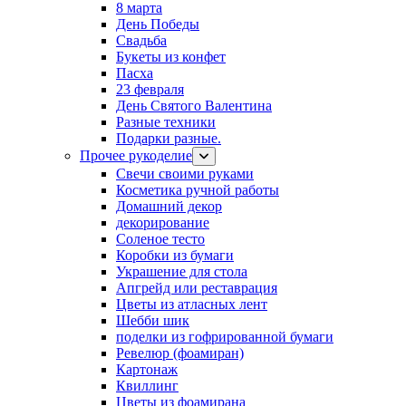
8 марта
День Победы
Свадьба
Букеты из конфет
Пасха
23 февраля
День Святого Валентина
Разные техники
Подарки разные.
Прочее рукоделие
Свечи своими руками
Косметика ручной работы
Домашний декор
декорирование
Соленое тесто
Коробки из бумаги
Украшение для стола
Апгрейд или реставрация
Цветы из атласных лент
Шебби шик
поделки из гофрированной бумаги
Ревелюр (фоамиран)
Картонаж
Квиллинг
Цветы из фоамирана