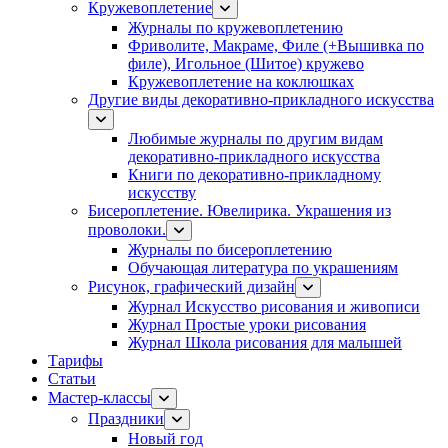
Кружевоплетение
Журналы по кружевоплетению
Фриволите, Макраме, Филе (+Вышивка по
филе), Игольное (Шитое) кружево
Кружевоплетение на коклюшках
Другие виды декоративно-прикладного искусства
Любимые журналы по другим видам
декоративно-прикладного искусства
Книги по декоративно-прикладному
искусству
Бисероплетение. Ювелирика. Украшения из
проволоки.
Журналы по бисероплетению
Обучающая литература по украшениям
Рисунок, графический дизайн
Журнал Искусство рисования и живописи
Журнал Простые уроки рисования
Журнал Школа рисования для малышей
Тарифы
Статьи
Мастер-классы
Праздники
Новый год