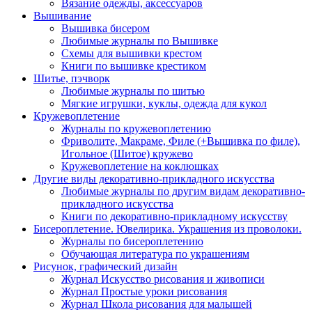
Вязание одежды, аксессуаров
Вышивание
Вышивка бисером
Любимые журналы по Вышивке
Схемы для вышивки крестом
Книги по вышивке крестиком
Шитье, пэчворк
Любимые журналы по шитью
Мягкие игрушки, куклы, одежда для кукол
Кружевоплетение
Журналы по кружевоплетению
Фриволите, Макраме, Филе (+Вышивка по филе),
Игольное (Шитое) кружево
Кружевоплетение на коклюшках
Другие виды декоративно-прикладного искусства
Любимые журналы по другим видам декоративно-
прикладного искусства
Книги по декоративно-прикладному искусству
Бисероплетение. Ювелирика. Украшения из проволоки.
Журналы по бисероплетению
Обучающая литература по украшениям
Рисунок, графический дизайн
Журнал Искусство рисования и живописи
Журнал Простые уроки рисования
Журнал Школа рисования для малышей