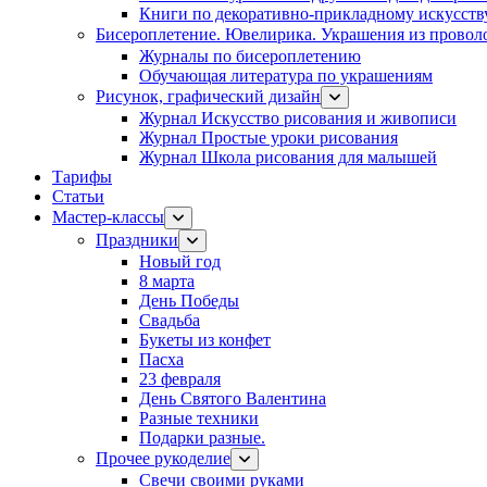
Книги по декоративно-прикладному искусств
Бисероплетение. Ювелирика. Украшения из провол
Журналы по бисероплетению
Обучающая литература по украшениям
Рисунок, графический дизайн
Журнал Искусство рисования и живописи
Журнал Простые уроки рисования
Журнал Школа рисования для малышей
Тарифы
Статьи
Мастер-классы
Праздники
Новый год
8 марта
День Победы
Свадьба
Букеты из конфет
Пасха
23 февраля
День Святого Валентина
Разные техники
Подарки разные.
Прочее рукоделие
Свечи своими руками