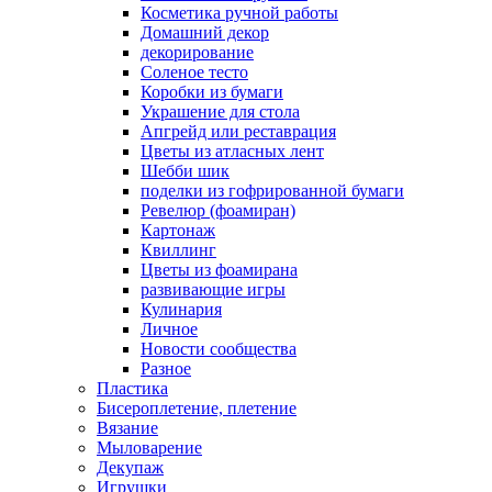
Косметика ручной работы
Домашний декор
декорирование
Соленое тесто
Коробки из бумаги
Украшение для стола
Апгрейд или реставрация
Цветы из атласных лент
Шебби шик
поделки из гофрированной бумаги
Ревелюр (фоамиран)
Картонаж
Квиллинг
Цветы из фоамирана
развивающие игры
Кулинария
Личное
Новости сообщества
Разное
Пластика
Бисероплетение, плетение
Вязание
Мыловарение
Декупаж
Игрушки