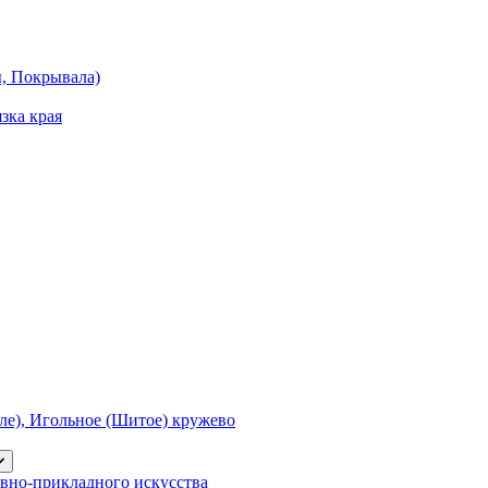
ы, Покрывала)
зка края
е), Игольное (Шитое) кружево
вно-прикладного искусства