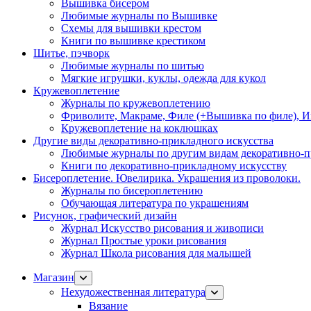
Вышивка бисером
Любимые журналы по Вышивке
Схемы для вышивки крестом
Книги по вышивке крестиком
Шитье, пэчворк
Любимые журналы по шитью
Мягкие игрушки, куклы, одежда для кукол
Кружевоплетение
Журналы по кружевоплетению
Фриволите, Макраме, Филе (+Вышивка по филе), И
Кружевоплетение на коклюшках
Другие виды декоративно-прикладного искусства
Любимые журналы по другим видам декоративно-п
Книги по декоративно-прикладному искусству
Бисероплетение. Ювелирика. Украшения из проволоки.
Журналы по бисероплетению
Обучающая литература по украшениям
Рисунок, графический дизайн
Журнал Искусство рисования и живописи
Журнал Простые уроки рисования
Журнал Школа рисования для малышей
Магазин
Нехудожественная литература
Вязание