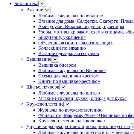
Библиотека
Вязание
Любимые журналы по вязанию
Вязание для дома (Салфетки, Скатерти, Плед
Амигуруми. Вязаные игрушки, сувениры
Узоры, мотивы крючком, схемы спицами, обвя
Бижутерия, украшения
Обучение вязанию для начинающих
Коллекции по вязанию
Вязание одежды, аксессуаров
Вышивание
Вышивка бисером
Любимые журналы по Вышивке
Схемы для вышивки крестом
Книги по вышивке крестиком
Шитье, пэчворк
Любимые журналы по шитью
Мягкие игрушки, куклы, одежда для кукол
Кружевоплетение
Журналы по кружевоплетению
Фриволите, Макраме, Филе (+Вышивка по фил
Кружевоплетение на коклюшках
Другие виды декоративно-прикладного искусства
Любимые журналы по другим видам декорати