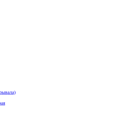
рывала)
рая