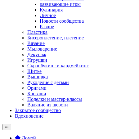
развивающие игры
Кулинария
Личное
Новости сообщества
Разное
Пластика
Бисероплетение, плетение
Вязание
Мыловарение
Декупаж
Игрушки
Скрапбукинг и кардмейкинг
Шитье
Вышивка
Рукоделие с детьми
Оригами
Канзаши
Поделки и мастер-классы
Валяние из шерсти
Закрытое сообщество
Вдохновение
Домой