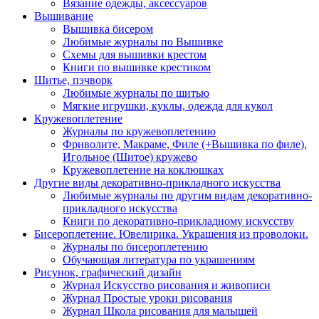
Вязание одежды, аксессуаров
Вышивание
Вышивка бисером
Любимые журналы по Вышивке
Схемы для вышивки крестом
Книги по вышивке крестиком
Шитье, пэчворк
Любимые журналы по шитью
Мягкие игрушки, куклы, одежда для кукол
Кружевоплетение
Журналы по кружевоплетению
Фриволите, Макраме, Филе (+Вышивка по филе),
Игольное (Шитое) кружево
Кружевоплетение на коклюшках
Другие виды декоративно-прикладного искусства
Любимые журналы по другим видам декоративно-
прикладного искусства
Книги по декоративно-прикладному искусству
Бисероплетение. Ювелирика. Украшения из проволоки.
Журналы по бисероплетению
Обучающая литература по украшениям
Рисунок, графический дизайн
Журнал Искусство рисования и живописи
Журнал Простые уроки рисования
Журнал Школа рисования для малышей