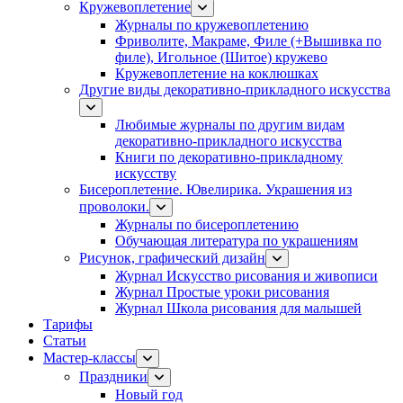
Кружевоплетение
Журналы по кружевоплетению
Фриволите, Макраме, Филе (+Вышивка по
филе), Игольное (Шитое) кружево
Кружевоплетение на коклюшках
Другие виды декоративно-прикладного искусства
Любимые журналы по другим видам
декоративно-прикладного искусства
Книги по декоративно-прикладному
искусству
Бисероплетение. Ювелирика. Украшения из
проволоки.
Журналы по бисероплетению
Обучающая литература по украшениям
Рисунок, графический дизайн
Журнал Искусство рисования и живописи
Журнал Простые уроки рисования
Журнал Школа рисования для малышей
Тарифы
Статьи
Мастер-классы
Праздники
Новый год