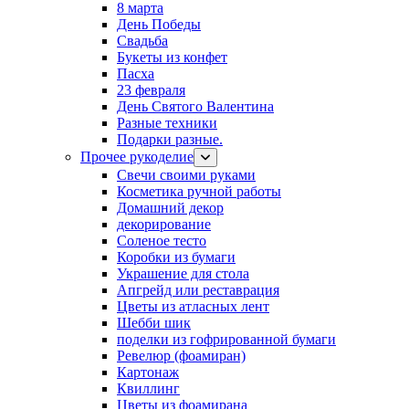
8 марта
День Победы
Свадьба
Букеты из конфет
Пасха
23 февраля
День Святого Валентина
Разные техники
Подарки разные.
Прочее рукоделие
Свечи своими руками
Косметика ручной работы
Домашний декор
декорирование
Соленое тесто
Коробки из бумаги
Украшение для стола
Апгрейд или реставрация
Цветы из атласных лент
Шебби шик
поделки из гофрированной бумаги
Ревелюр (фоамиран)
Картонаж
Квиллинг
Цветы из фоамирана