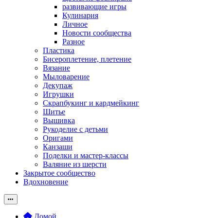
развивающие игры
Кулинария
Личное
Новости сообщества
Разное
Пластика
Бисероплетение, плетение
Вязание
Мыловарение
Декупаж
Игрушки
Скрапбукинг и кардмейкинг
Шитье
Вышивка
Рукоделие с детьми
Оригами
Канзаши
Поделки и мастер-классы
Валяние из шерсти
Закрытое сообщество
Вдохновение
Домой