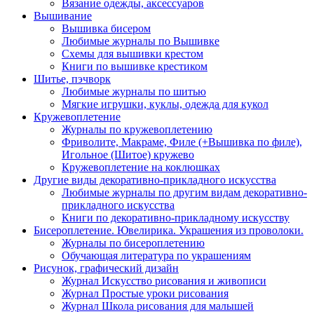
Вязание одежды, аксессуаров
Вышивание
Вышивка бисером
Любимые журналы по Вышивке
Схемы для вышивки крестом
Книги по вышивке крестиком
Шитье, пэчворк
Любимые журналы по шитью
Мягкие игрушки, куклы, одежда для кукол
Кружевоплетение
Журналы по кружевоплетению
Фриволите, Макраме, Филе (+Вышивка по филе),
Игольное (Шитое) кружево
Кружевоплетение на коклюшках
Другие виды декоративно-прикладного искусства
Любимые журналы по другим видам декоративно-
прикладного искусства
Книги по декоративно-прикладному искусству
Бисероплетение. Ювелирика. Украшения из проволоки.
Журналы по бисероплетению
Обучающая литература по украшениям
Рисунок, графический дизайн
Журнал Искусство рисования и живописи
Журнал Простые уроки рисования
Журнал Школа рисования для малышей