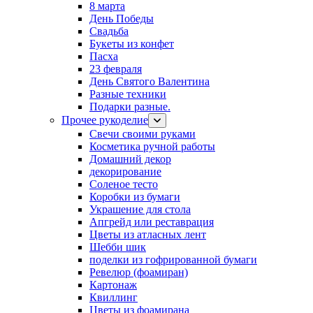
8 марта
День Победы
Свадьба
Букеты из конфет
Пасха
23 февраля
День Святого Валентина
Разные техники
Подарки разные.
Прочее рукоделие
Свечи своими руками
Косметика ручной работы
Домашний декор
декорирование
Соленое тесто
Коробки из бумаги
Украшение для стола
Апгрейд или реставрация
Цветы из атласных лент
Шебби шик
поделки из гофрированной бумаги
Ревелюр (фоамиран)
Картонаж
Квиллинг
Цветы из фоамирана