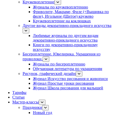
Кружевоплетение
Журналы по кружевоплетению
Фриволите, Макраме, Филе (+Вышивка по
филе), Игольное (Шитое) кружево
Кружевоплетение на коклюшках
Другие виды декоративно-прикладного искусства
Любимые журналы по другим видам
декоративно-прикладного искусства
Книги по декоративно-прикладному
искусству
Бисероплетение. Ювелирика. Украшения из
проволоки.
Журналы по бисероплетению
Обучающая литература по украшениям
Рисунок, графический дизайн
Журнал Искусство рисования и живописи
Журнал Простые уроки рисования
Журнал Школа рисования для малышей
Тарифы
Статьи
Мастер-классы
Праздники
Новый год