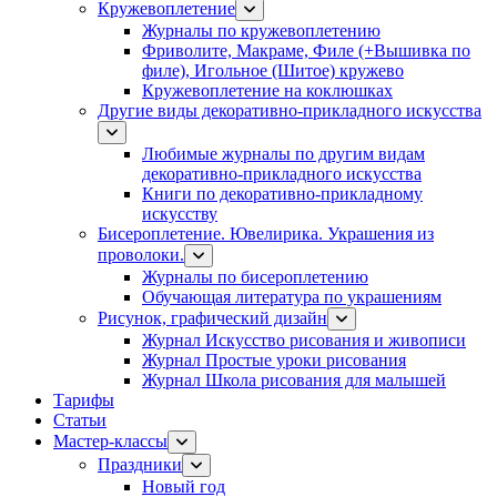
Кружевоплетение
Журналы по кружевоплетению
Фриволите, Макраме, Филе (+Вышивка по
филе), Игольное (Шитое) кружево
Кружевоплетение на коклюшках
Другие виды декоративно-прикладного искусства
Любимые журналы по другим видам
декоративно-прикладного искусства
Книги по декоративно-прикладному
искусству
Бисероплетение. Ювелирика. Украшения из
проволоки.
Журналы по бисероплетению
Обучающая литература по украшениям
Рисунок, графический дизайн
Журнал Искусство рисования и живописи
Журнал Простые уроки рисования
Журнал Школа рисования для малышей
Тарифы
Статьи
Мастер-классы
Праздники
Новый год