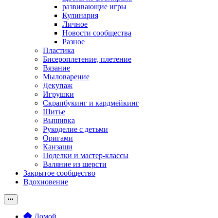
развивающие игры
Кулинария
Личное
Новости сообщества
Разное
Пластика
Бисероплетение, плетение
Вязание
Мыловарение
Декупаж
Игрушки
Скрапбукинг и кардмейкинг
Шитье
Вышивка
Рукоделие с детьми
Оригами
Канзаши
Поделки и мастер-классы
Валяние из шерсти
Закрытое сообщество
Вдохновение
Домой