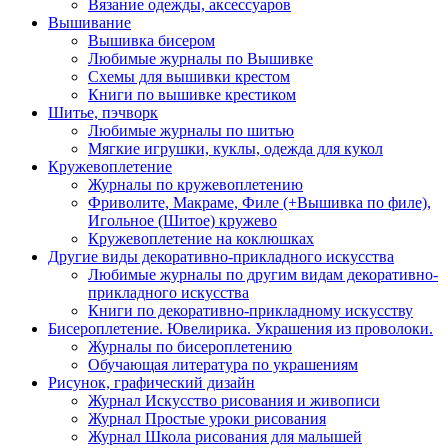
Вязание одежды, аксессуаров
Вышивание
Вышивка бисером
Любимые журналы по Вышивке
Схемы для вышивки крестом
Книги по вышивке крестиком
Шитье, пэчворк
Любимые журналы по шитью
Мягкие игрушки, куклы, одежда для кукол
Кружевоплетение
Журналы по кружевоплетению
Фриволите, Макраме, Филе (+Вышивка по филе),
Игольное (Шитое) кружево
Кружевоплетение на коклюшках
Другие виды декоративно-прикладного искусства
Любимые журналы по другим видам декоративно-
прикладного искусства
Книги по декоративно-прикладному искусству
Бисероплетение. Ювелирика. Украшения из проволоки.
Журналы по бисероплетению
Обучающая литература по украшениям
Рисунок, графический дизайн
Журнал Искусство рисования и живописи
Журнал Простые уроки рисования
Журнал Школа рисования для малышей