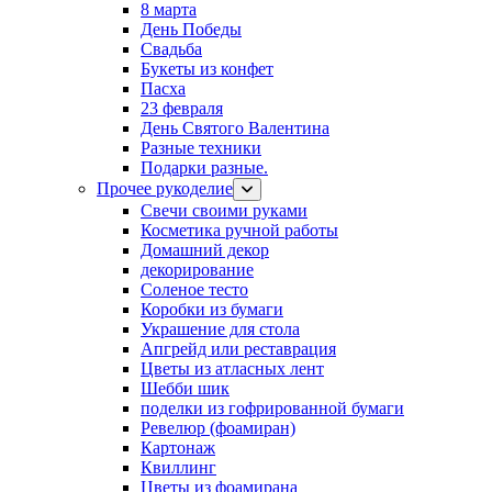
8 марта
День Победы
Свадьба
Букеты из конфет
Пасха
23 февраля
День Святого Валентина
Разные техники
Подарки разные.
Прочее рукоделие
Свечи своими руками
Косметика ручной работы
Домашний декор
декорирование
Соленое тесто
Коробки из бумаги
Украшение для стола
Апгрейд или реставрация
Цветы из атласных лент
Шебби шик
поделки из гофрированной бумаги
Ревелюр (фоамиран)
Картонаж
Квиллинг
Цветы из фоамирана