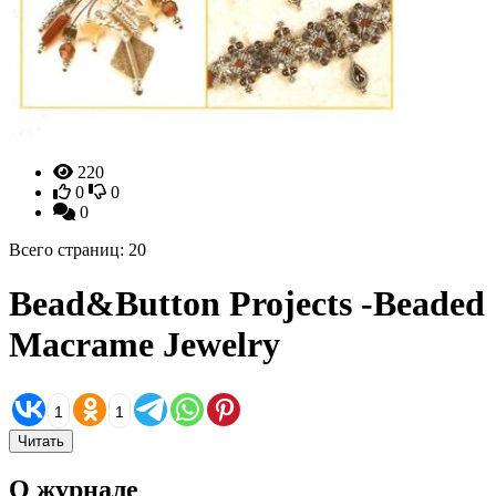
220
0
0
0
Всего страниц: 20
Bead&Button Projects -Beaded
Macrame Jewelry
1
1
Читать
О журнале