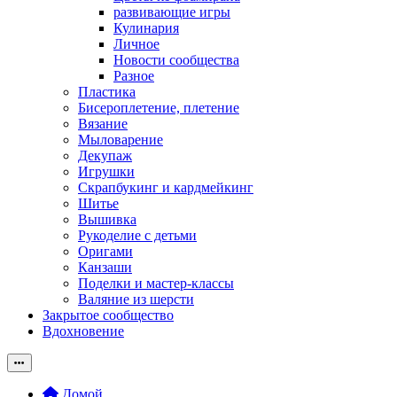
развивающие игры
Кулинария
Личное
Новости сообщества
Разное
Пластика
Бисероплетение, плетение
Вязание
Мыловарение
Декупаж
Игрушки
Скрапбукинг и кардмейкинг
Шитье
Вышивка
Рукоделие с детьми
Оригами
Канзаши
Поделки и мастер-классы
Валяние из шерсти
Закрытое сообщество
Вдохновение
Домой