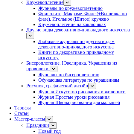
Кружевоплетение
Журналы по кружевоплетению
Фриволите, Макраме, Филе (+Вышивка по
филе), Игольное (Шитое) кружево
Кружевоплетение на коклюшках
Другие виды декоративно-прикладного искусства
Любимые журналы по другим видам
декоративно-прикладного искусства
Книги по декоративно-прикладному
искусству
Бисероплетение. Ювелирика. Украшения из
проволоки.
Журналы по бисероплетению
Обучающая литература по украшениям
Рисунок, графический дизайн
Журнал Искусство рисования и живописи
Журнал Простые уроки рисования
Журнал Школа рисования для малышей
Тарифы
Статьи
Мастер-классы
Праздники
Новый год