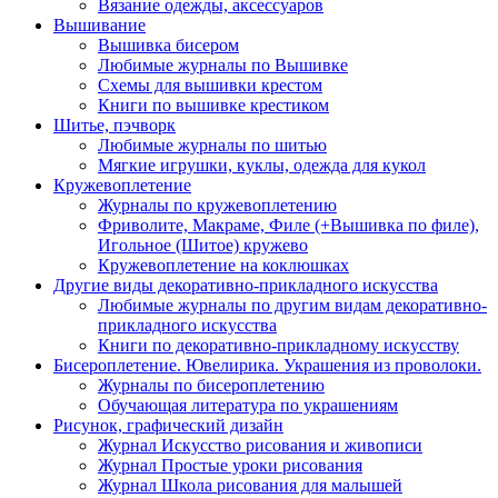
Вязание одежды, аксессуаров
Вышивание
Вышивка бисером
Любимые журналы по Вышивке
Схемы для вышивки крестом
Книги по вышивке крестиком
Шитье, пэчворк
Любимые журналы по шитью
Мягкие игрушки, куклы, одежда для кукол
Кружевоплетение
Журналы по кружевоплетению
Фриволите, Макраме, Филе (+Вышивка по филе),
Игольное (Шитое) кружево
Кружевоплетение на коклюшках
Другие виды декоративно-прикладного искусства
Любимые журналы по другим видам декоративно-
прикладного искусства
Книги по декоративно-прикладному искусству
Бисероплетение. Ювелирика. Украшения из проволоки.
Журналы по бисероплетению
Обучающая литература по украшениям
Рисунок, графический дизайн
Журнал Искусство рисования и живописи
Журнал Простые уроки рисования
Журнал Школа рисования для малышей