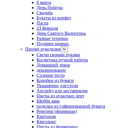
8 марта
День Победы
Свадьба
Букеты из конфет
Пасха
23 февраля
День Святого Валентина
Разные техники
Подарки разные.
Прочее рукоделие
Свечи своими руками
Косметика ручной работы
Домашний декор
декорирование
Соленое тесто
Коробки из бумаги
Украшение для стола
Апгрейд или реставрация
Цветы из атласных лент
Шебби шик
поделки из гофрированной бумаги
Ревелюр (фоамиран)
Картонаж
Квиллинг
Цветы из фоамирана