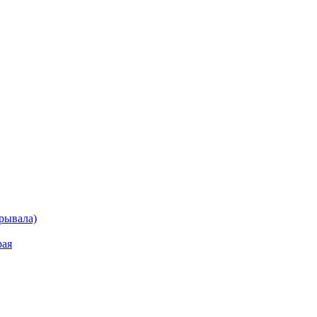
рывала)
рая