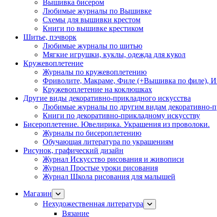
Вышивка бисером
Любимые журналы по Вышивке
Схемы для вышивки крестом
Книги по вышивке крестиком
Шитье, пэчворк
Любимые журналы по шитью
Мягкие игрушки, куклы, одежда для кукол
Кружевоплетение
Журналы по кружевоплетению
Фриволите, Макраме, Филе (+Вышивка по филе), И
Кружевоплетение на коклюшках
Другие виды декоративно-прикладного искусства
Любимые журналы по другим видам декоративно-п
Книги по декоративно-прикладному искусству
Бисероплетение. Ювелирика. Украшения из проволоки.
Журналы по бисероплетению
Обучающая литература по украшениям
Рисунок, графический дизайн
Журнал Искусство рисования и живописи
Журнал Простые уроки рисования
Журнал Школа рисования для малышей
Магазин
Нехудожественная литература
Вязание