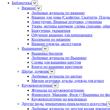
Библиотека
Вязание
Любимые журналы по вязанию
Вязание для дома (Салфетки, Скатерти, Плед
Амигуруми. Вязаные игрушки, сувениры
Узоры, мотивы крючком, схемы спицами, обвя
Бижутерия, украшения
Обучение вязанию для начинающих
Коллекции по вязанию
Вязание одежды, аксессуаров
Вышивание
Вышивка бисером
Любимые журналы по Вышивке
Схемы для вышивки крестом
Книги по вышивке крестиком
Шитье, пэчворк
Любимые журналы по шитью
Мягкие игрушки, куклы, одежда для кукол
Кружевоплетение
Журналы по кружевоплетению
Фриволите, Макраме, Филе (+Вышивка по фил
Кружевоплетение на коклюшках
Другие виды декоративно-прикладного искусства
Любимые журналы по другим видам декорати