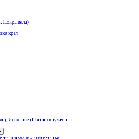
ы, Покрывала)
зка края
е), Игольное (Шитое) кружево
вно-прикладного искусства