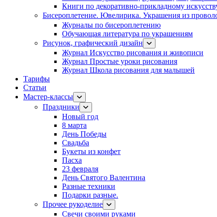
Книги по декоративно-прикладному искусств
Бисероплетение. Ювелирика. Украшения из провол
Журналы по бисероплетению
Обучающая литература по украшениям
Рисунок, графический дизайн
Журнал Искусство рисования и живописи
Журнал Простые уроки рисования
Журнал Школа рисования для малышей
Тарифы
Статьи
Мастер-классы
Праздники
Новый год
8 марта
День Победы
Свадьба
Букеты из конфет
Пасха
23 февраля
День Святого Валентина
Разные техники
Подарки разные.
Прочее рукоделие
Свечи своими руками