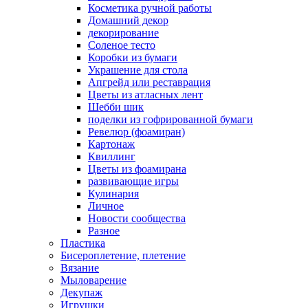
Косметика ручной работы
Домашний декор
декорирование
Соленое тесто
Коробки из бумаги
Украшение для стола
Апгрейд или реставрация
Цветы из атласных лент
Шебби шик
поделки из гофрированной бумаги
Ревелюр (фоамиран)
Картонаж
Квиллинг
Цветы из фоамирана
развивающие игры
Кулинария
Личное
Новости сообщества
Разное
Пластика
Бисероплетение, плетение
Вязание
Мыловарение
Декупаж
Игрушки