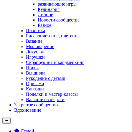
развивающие игры
Кулинария
Личное
Новости сообщества
Разное
Пластика
Бисероплетение, плетение
Вязание
Мыловарение
Декупаж
Игрушки
Скрапбукинг и кардмейкинг
Шитье
Вышивка
Рукоделие с детьми
Оригами
Канзаши
Поделки и мастер-классы
Валяние из шерсти
Закрытое сообщество
Вдохновение
Домой