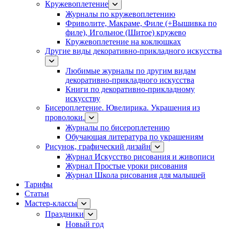
Кружевоплетение
Журналы по кружевоплетению
Фриволите, Макраме, Филе (+Вышивка по
филе), Игольное (Шитое) кружево
Кружевоплетение на коклюшках
Другие виды декоративно-прикладного искусства
Любимые журналы по другим видам
декоративно-прикладного искусства
Книги по декоративно-прикладному
искусству
Бисероплетение. Ювелирика. Украшения из
проволоки.
Журналы по бисероплетению
Обучающая литература по украшениям
Рисунок, графический дизайн
Журнал Искусство рисования и живописи
Журнал Простые уроки рисования
Журнал Школа рисования для малышей
Тарифы
Статьи
Мастер-классы
Праздники
Новый год