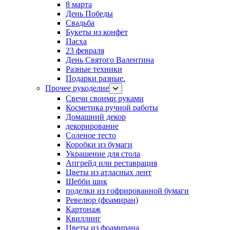
8 марта
День Победы
Свадьба
Букеты из конфет
Пасха
23 февраля
День Святого Валентина
Разные техники
Подарки разные.
Прочее рукоделие
Свечи своими руками
Косметика ручной работы
Домашний декор
декорирование
Соленое тесто
Коробки из бумаги
Украшение для стола
Апгрейд или реставрация
Цветы из атласных лент
Шебби шик
поделки из гофрированной бумаги
Ревелюр (фоамиран)
Картонаж
Квиллинг
Цветы из фоамирана