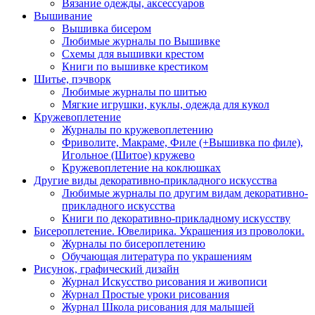
Вязание одежды, аксессуаров
Вышивание
Вышивка бисером
Любимые журналы по Вышивке
Схемы для вышивки крестом
Книги по вышивке крестиком
Шитье, пэчворк
Любимые журналы по шитью
Мягкие игрушки, куклы, одежда для кукол
Кружевоплетение
Журналы по кружевоплетению
Фриволите, Макраме, Филе (+Вышивка по филе),
Игольное (Шитое) кружево
Кружевоплетение на коклюшках
Другие виды декоративно-прикладного искусства
Любимые журналы по другим видам декоративно-
прикладного искусства
Книги по декоративно-прикладному искусству
Бисероплетение. Ювелирика. Украшения из проволоки.
Журналы по бисероплетению
Обучающая литература по украшениям
Рисунок, графический дизайн
Журнал Искусство рисования и живописи
Журнал Простые уроки рисования
Журнал Школа рисования для малышей