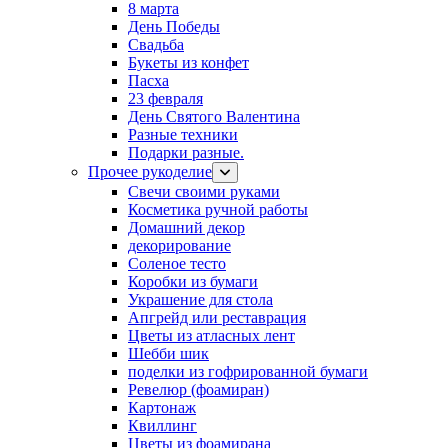
8 марта
День Победы
Свадьба
Букеты из конфет
Пасха
23 февраля
День Святого Валентина
Разные техники
Подарки разные.
Прочее рукоделие
Свечи своими руками
Косметика ручной работы
Домашний декор
декорирование
Соленое тесто
Коробки из бумаги
Украшение для стола
Апгрейд или реставрация
Цветы из атласных лент
Шебби шик
поделки из гофрированной бумаги
Ревелюр (фоамиран)
Картонаж
Квиллинг
Цветы из фоамирана