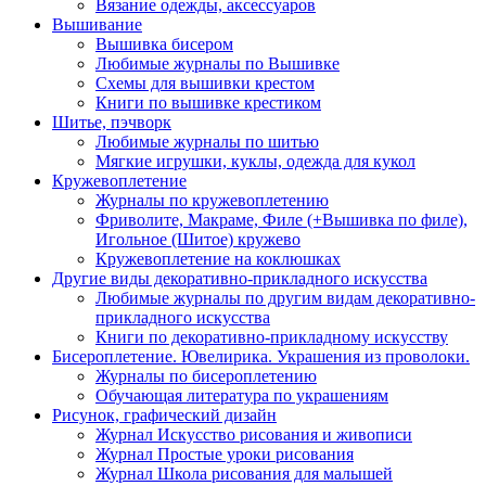
Вязание одежды, аксессуаров
Вышивание
Вышивка бисером
Любимые журналы по Вышивке
Схемы для вышивки крестом
Книги по вышивке крестиком
Шитье, пэчворк
Любимые журналы по шитью
Мягкие игрушки, куклы, одежда для кукол
Кружевоплетение
Журналы по кружевоплетению
Фриволите, Макраме, Филе (+Вышивка по филе),
Игольное (Шитое) кружево
Кружевоплетение на коклюшках
Другие виды декоративно-прикладного искусства
Любимые журналы по другим видам декоративно-
прикладного искусства
Книги по декоративно-прикладному искусству
Бисероплетение. Ювелирика. Украшения из проволоки.
Журналы по бисероплетению
Обучающая литература по украшениям
Рисунок, графический дизайн
Журнал Искусство рисования и живописи
Журнал Простые уроки рисования
Журнал Школа рисования для малышей