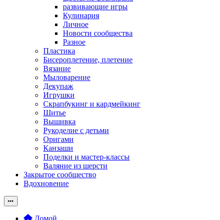
развивающие игры
Кулинария
Личное
Новости сообщества
Разное
Пластика
Бисероплетение, плетение
Вязание
Мыловарение
Декупаж
Игрушки
Скрапбукинг и кардмейкинг
Шитье
Вышивка
Рукоделие с детьми
Оригами
Канзаши
Поделки и мастер-классы
Валяние из шерсти
Закрытое сообщество
Вдохновение
Домой