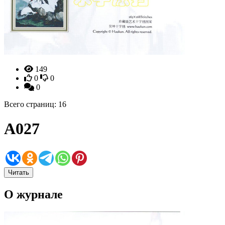
149
0
0
0
Всего страниц: 16
A027
Читать
О журнале