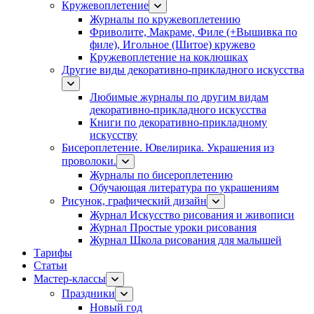
Кружевоплетение
Журналы по кружевоплетению
Фриволите, Макраме, Филе (+Вышивка по
филе), Игольное (Шитое) кружево
Кружевоплетение на коклюшках
Другие виды декоративно-прикладного искусства
Любимые журналы по другим видам
декоративно-прикладного искусства
Книги по декоративно-прикладному
искусству
Бисероплетение. Ювелирика. Украшения из
проволоки.
Журналы по бисероплетению
Обучающая литература по украшениям
Рисунок, графический дизайн
Журнал Искусство рисования и живописи
Журнал Простые уроки рисования
Журнал Школа рисования для малышей
Тарифы
Статьи
Мастер-классы
Праздники
Новый год