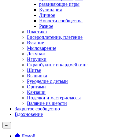
развивающие игры
Кулинария
Личное
Новости сообщества
Разное
Пластика
Бисероплетение, плетение
Вязание
Мыловарение
Декупаж
Игрушки
Скрапбукинг и кардмейкинг
Шитье
Вышивка
Рукоделие с детьми
Оригами
Канзаши
Поделки и мастер-классы
Валяние из шерсти
Закрытое сообщество
Вдохновение
Домой