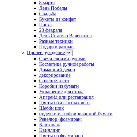
8 марта
День Победы
Свадьба
Букеты из конфет
Пасха
23 февраля
День Святого Валентина
Разные техники
Подарки разные.
Прочее рукоделие
Свечи своими руками
Косметика ручной работы
Домашний декор
декорирование
Соленое тесто
Коробки из бумаги
Украшение для стола
Апгрейд или реставрация
Цветы из атласных лент
Шебби шик
поделки из гофрированной бумаги
Ревелюр (фоамиран)
Картонаж
Квиллинг
Цветы из фоамирана