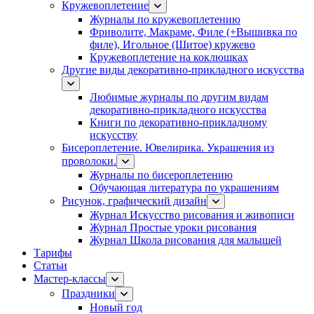
Кружевоплетение
Журналы по кружевоплетению
Фриволите, Макраме, Филе (+Вышивка по
филе), Игольное (Шитое) кружево
Кружевоплетение на коклюшках
Другие виды декоративно-прикладного искусства
Любимые журналы по другим видам
декоративно-прикладного искусства
Книги по декоративно-прикладному
искусству
Бисероплетение. Ювелирика. Украшения из
проволоки.
Журналы по бисероплетению
Обучающая литература по украшениям
Рисунок, графический дизайн
Журнал Искусство рисования и живописи
Журнал Простые уроки рисования
Журнал Школа рисования для малышей
Тарифы
Статьи
Мастер-классы
Праздники
Новый год