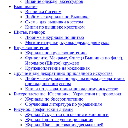
Вязание одежды, аксессуаров
Вышивание
Вышивка бисером
Любимые журналы по Вышивке
Схемы для вышивки крестом
Книги по вышивке крестиком
Шитье, пэчворк
Любимые журналы по шитью
Мягкие игрушки, куклы, одежда для кукол
Кружевоплетение
Журналы по кружевоплетению
Фриволите, Макраме, Филе (+Вышивка по филе),
Игольное (Шитое) кружево
Кружевоплетение на коклюшках
Другие виды декоративно-прикладного искусства
Любимые журналы по другим видам декоративно-
прикладного искусства
Книги по декоративно-прикладному искусству
Бисероплетение. Ювелирика. Украшения из проволоки.
Журналы по бисероплетению
Обучающая литература по украшениям
Рисунок, графический дизайн
Журнал Искусство рисования и живописи
Журнал Простые уроки рисования
Журнал Школа рисования для малышей