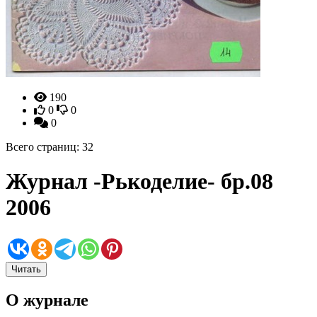
190
0
0
0
Всего страниц: 32
Журнал -Рькоделие- бр.08
2006
Читать
О журнале