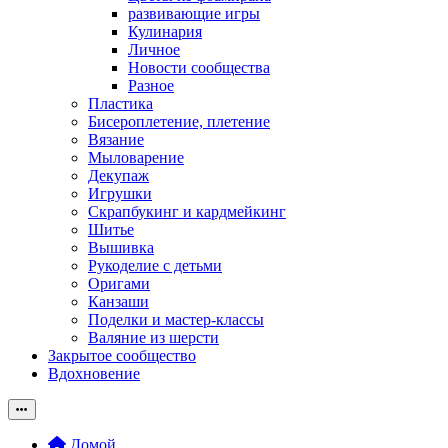
развивающие игры
Кулинария
Личное
Новости сообщества
Разное
Пластика
Бисероплетение, плетение
Вязание
Мыловарение
Декупаж
Игрушки
Скрапбукинг и кардмейкинг
Шитье
Вышивка
Рукоделие с детьми
Оригами
Канзаши
Поделки и мастер-классы
Валяние из шерсти
Закрытое сообщество
Вдохновение
Домой