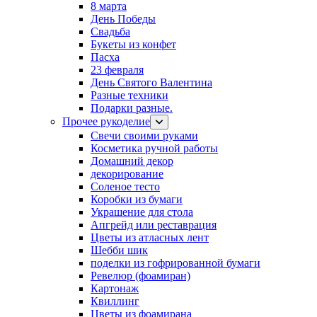
8 марта
День Победы
Свадьба
Букеты из конфет
Пасха
23 февраля
День Святого Валентина
Разные техники
Подарки разные.
Прочее рукоделие
Свечи своими руками
Косметика ручной работы
Домашний декор
декорирование
Соленое тесто
Коробки из бумаги
Украшение для стола
Апгрейд или реставрация
Цветы из атласных лент
Шебби шик
поделки из гофрированной бумаги
Ревелюр (фоамиран)
Картонаж
Квиллинг
Цветы из фоамирана