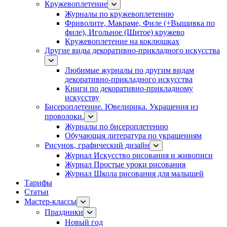
Кружевоплетение
Журналы по кружевоплетению
Фриволите, Макраме, Филе (+Вышивка по
филе), Игольное (Шитое) кружево
Кружевоплетение на коклюшках
Другие виды декоративно-прикладного искусства
Любимые журналы по другим видам
декоративно-прикладного искусства
Книги по декоративно-прикладному
искусству
Бисероплетение. Ювелирика. Украшения из
проволоки.
Журналы по бисероплетению
Обучающая литература по украшениям
Рисунок, графический дизайн
Журнал Искусство рисования и живописи
Журнал Простые уроки рисования
Журнал Школа рисования для малышей
Тарифы
Статьи
Мастер-классы
Праздники
Новый год