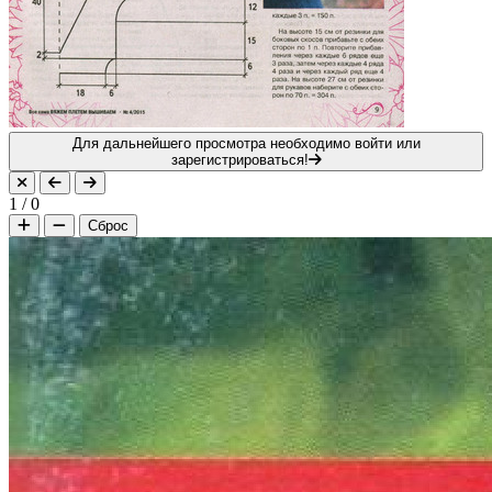
Для дальнейшего просмотра необходимо войти или
зарегистрироваться!
1
/
0
Сброс