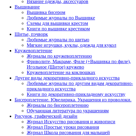
Вязание одежды, аксессуаров
Вышивание
Вышивка бисером
Любимые журналы по Вышивке
Схемы для вышивки крестом
Книги по вышивке крестиком
Шитье, пэчворк
Любимые журналы по шитью
Мягкие игрушки, куклы, одежда для кукол
Кружевоплетение
Журналы по кружевоплетению
Фриволите, Макраме, Филе (+Вышивка по филе),
Игольное (Шитое) кружево
Кружевоплетение на коклюшках
Другие виды декоративно-прикладного искусства
Любимые журналы по другим видам декоративно-
прикладного искусства
Книги по декоративно-прикладному искусству
Бисероплетение. Ювелирика. Украшения из проволоки.
Журналы по бисероплетению
Обучающая литература по украшениям
Рисунок, графический дизайн
Журнал Искусство рисования и живописи
Журнал Простые уроки рисования
Журнал Школа рисования для малышей