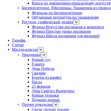
Книги по декоративно-прикладному искусств
Бисероплетение. Ювелирика. Украшения из провол
Журналы по бисероплетению
Обучающая литература по украшениям
Рисунок, графический дизайн
Журнал Искусство рисования и живописи
Журнал Простые уроки рисования
Журнал Школа рисования для малышей
Тарифы
Статьи
Мастер-классы
Праздники
Новый год
8 марта
День Победы
Свадьба
Букеты из конфет
Пасха
23 февраля
День Святого Валентина
Разные техники
Подарки разные.
Прочее рукоделие
Свечи своими руками