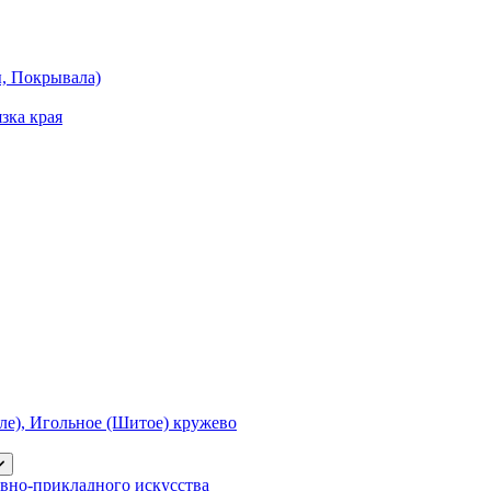
ы, Покрывала)
зка края
е), Игольное (Шитое) кружево
вно-прикладного искусства