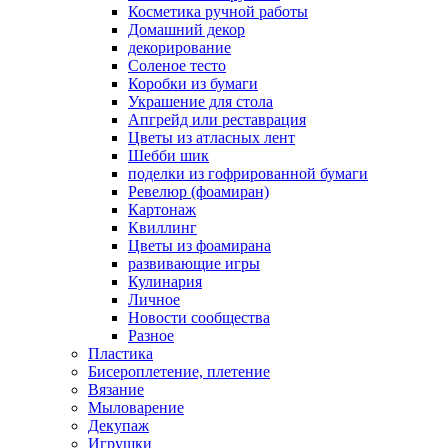
Косметика ручной работы
Домашний декор
декорирование
Соленое тесто
Коробки из бумаги
Украшение для стола
Апгрейд или реставрация
Цветы из атласных лент
Шебби шик
поделки из гофрированной бумаги
Ревелюр (фоамиран)
Картонаж
Квиллинг
Цветы из фоамирана
развивающие игры
Кулинария
Личное
Новости сообщества
Разное
Пластика
Бисероплетение, плетение
Вязание
Мыловарение
Декупаж
Игрушки