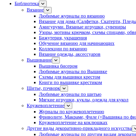
Библиотека
Вязание
Любимые журналы по вязанию
Вязание для дома (Салфетки, Скатерти, Плед
Амигуруми. Вязаные игрушки, сувениры
Узоры, мотивы крючком, схемы спицами, обвя
Бижутерия, украшения
Обучение вязанию для начинающих
Коллекции по вязанию
Вязание одежды, аксессуаров
Вышивание
Вышивка бисером
Любимые журналы по Вышивке
Схемы для вышивки крестом
Книги по вышивке крестиком
Шитье, пэчворк
Любимые журналы по шитью
Мягкие игрушки, куклы, одежда для кукол
Кружевоплетение
Журналы по кружевоплетению
Фриволите, Макраме, Филе (+Вышивка по фил
Кружевоплетение на коклюшках
Другие виды декоративно-прикладного искусства
Любимые журналы по другим видам декорати