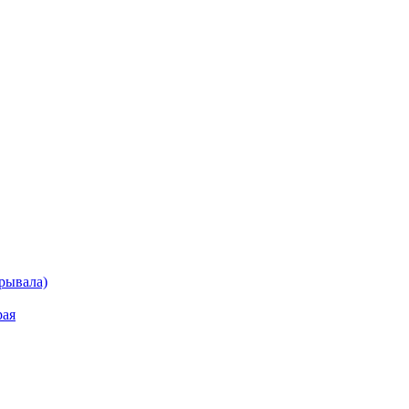
рывала)
рая