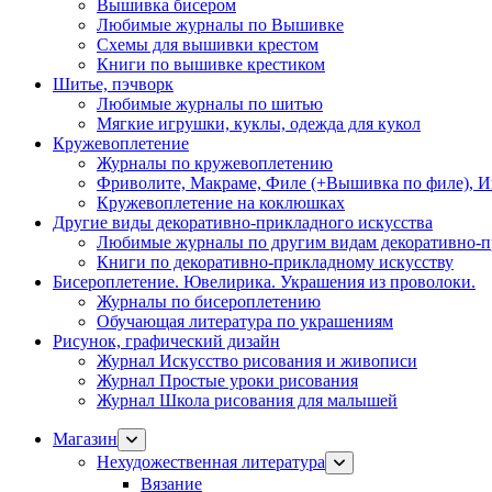
Вышивка бисером
Любимые журналы по Вышивке
Схемы для вышивки крестом
Книги по вышивке крестиком
Шитье, пэчворк
Любимые журналы по шитью
Мягкие игрушки, куклы, одежда для кукол
Кружевоплетение
Журналы по кружевоплетению
Фриволите, Макраме, Филе (+Вышивка по филе), И
Кружевоплетение на коклюшках
Другие виды декоративно-прикладного искусства
Любимые журналы по другим видам декоративно-п
Книги по декоративно-прикладному искусству
Бисероплетение. Ювелирика. Украшения из проволоки.
Журналы по бисероплетению
Обучающая литература по украшениям
Рисунок, графический дизайн
Журнал Искусство рисования и живописи
Журнал Простые уроки рисования
Журнал Школа рисования для малышей
Магазин
Нехудожественная литература
Вязание