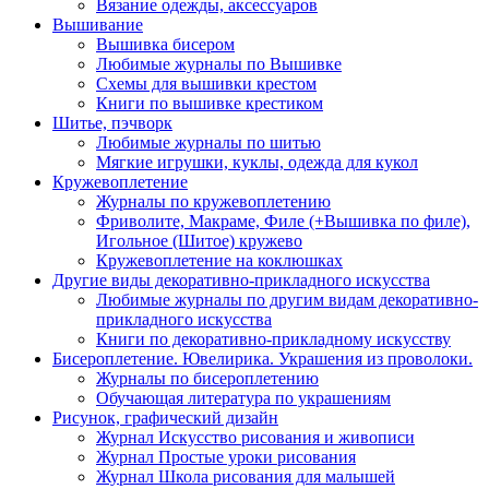
Вязание одежды, аксессуаров
Вышивание
Вышивка бисером
Любимые журналы по Вышивке
Схемы для вышивки крестом
Книги по вышивке крестиком
Шитье, пэчворк
Любимые журналы по шитью
Мягкие игрушки, куклы, одежда для кукол
Кружевоплетение
Журналы по кружевоплетению
Фриволите, Макраме, Филе (+Вышивка по филе),
Игольное (Шитое) кружево
Кружевоплетение на коклюшках
Другие виды декоративно-прикладного искусства
Любимые журналы по другим видам декоративно-
прикладного искусства
Книги по декоративно-прикладному искусству
Бисероплетение. Ювелирика. Украшения из проволоки.
Журналы по бисероплетению
Обучающая литература по украшениям
Рисунок, графический дизайн
Журнал Искусство рисования и живописи
Журнал Простые уроки рисования
Журнал Школа рисования для малышей