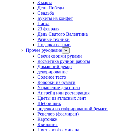
8 марта
День Победы
Свадьба
Букеты из конфет
Пасха
23 февраля
День Святого Валентина
Разные техники
Подарки разные.
Прочее рукоделие
Свечи своими руками
Косметика ручной работы
Домашний декор
декорирование
Соленое тесто
Коробки из бумаги
Украшение для стола
Апгрейд или реставрация
Цветы из атласных лент
Шебби шик
поделки из гофрированной бумаги
Ревелюр (фоамиран)
Картонаж
Квиллинг
Цветы из фоамирана