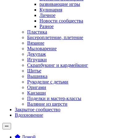
развивающие игры
Кулинария
Личное
Новости сообщества
Разное
Пластика
Бисероплетение, плетение
Вязание
Мыловарение
Декупаж
Игрушки
Скрапбукинг и кардмейкинг
Шитье
Вышивка
Рукоделие с детьми
Оригами
Канзаши
Поделки и мастер-классы
Валяние из шерсти
Закрытое сообщество
Вдохновение
Домой