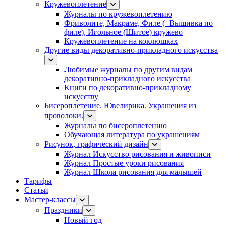
Кружевоплетение
Журналы по кружевоплетению
Фриволите, Макраме, Филе (+Вышивка по
филе), Игольное (Шитое) кружево
Кружевоплетение на коклюшках
Другие виды декоративно-прикладного искусства
Любимые журналы по другим видам
декоративно-прикладного искусства
Книги по декоративно-прикладному
искусству
Бисероплетение. Ювелирика. Украшения из
проволоки.
Журналы по бисероплетению
Обучающая литература по украшениям
Рисунок, графический дизайн
Журнал Искусство рисования и живописи
Журнал Простые уроки рисования
Журнал Школа рисования для малышей
Тарифы
Статьи
Мастер-классы
Праздники
Новый год