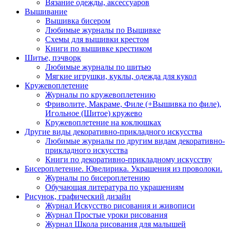
Вязание одежды, аксессуаров
Вышивание
Вышивка бисером
Любимые журналы по Вышивке
Схемы для вышивки крестом
Книги по вышивке крестиком
Шитье, пэчворк
Любимые журналы по шитью
Мягкие игрушки, куклы, одежда для кукол
Кружевоплетение
Журналы по кружевоплетению
Фриволите, Макраме, Филе (+Вышивка по филе),
Игольное (Шитое) кружево
Кружевоплетение на коклюшках
Другие виды декоративно-прикладного искусства
Любимые журналы по другим видам декоративно-
прикладного искусства
Книги по декоративно-прикладному искусству
Бисероплетение. Ювелирика. Украшения из проволоки.
Журналы по бисероплетению
Обучающая литература по украшениям
Рисунок, графический дизайн
Журнал Искусство рисования и живописи
Журнал Простые уроки рисования
Журнал Школа рисования для малышей