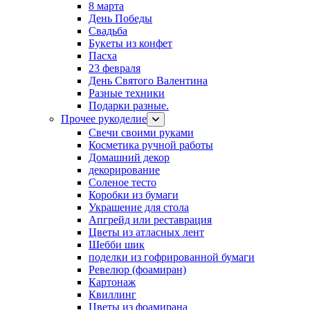
8 марта
День Победы
Свадьба
Букеты из конфет
Пасха
23 февраля
День Святого Валентина
Разные техники
Подарки разные.
Прочее рукоделие
Свечи своими руками
Косметика ручной работы
Домашний декор
декорирование
Соленое тесто
Коробки из бумаги
Украшение для стола
Апгрейд или реставрация
Цветы из атласных лент
Шебби шик
поделки из гофрированной бумаги
Ревелюр (фоамиран)
Картонаж
Квиллинг
Цветы из фоамирана