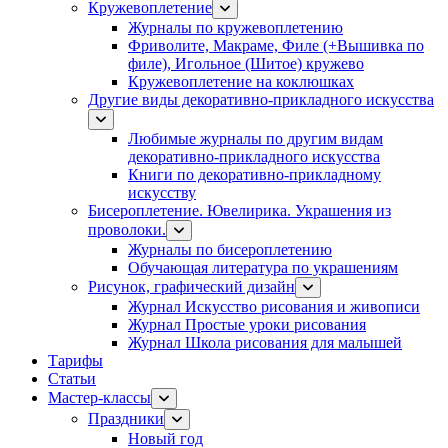
Кружевоплетение
Журналы по кружевоплетению
Фриволите, Макраме, Филе (+Вышивка по
филе), Игольное (Шитое) кружево
Кружевоплетение на коклюшках
Другие виды декоративно-прикладного искусства
Любимые журналы по другим видам
декоративно-прикладного искусства
Книги по декоративно-прикладному
искусству
Бисероплетение. Ювелирика. Украшения из
проволоки.
Журналы по бисероплетению
Обучающая литература по украшениям
Рисунок, графический дизайн
Журнал Искусство рисования и живописи
Журнал Простые уроки рисования
Журнал Школа рисования для малышей
Тарифы
Статьи
Мастер-классы
Праздники
Новый год