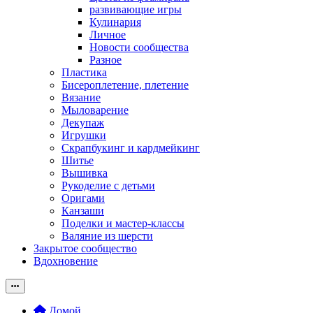
развивающие игры
Кулинария
Личное
Новости сообщества
Разное
Пластика
Бисероплетение, плетение
Вязание
Мыловарение
Декупаж
Игрушки
Скрапбукинг и кардмейкинг
Шитье
Вышивка
Рукоделие с детьми
Оригами
Канзаши
Поделки и мастер-классы
Валяние из шерсти
Закрытое сообщество
Вдохновение
Домой