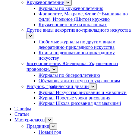
Кружевоплетение
Журналы по кружевоплетению
Фриволите, Макраме, Филе (+Вышивка по
филе), Игольное (Шитое) кружево
Кружевоплетение на коклюшках
Другие виды декоративно-прикладного искусства
Любимые журналы по другим видам
декоративно-прикладного искусства
Книги по декоративно-прикладному
искусству
Бисероплетение. Ювелирика. Украшения из
проволоки.
Журналы по бисероплетению
Обучающая литература по украшениям
Рисунок, графический дизайн
Журнал Искусство рисования и живописи
Журнал Простые уроки рисования
Журнал Школа рисования для малышей
Тарифы
Статьи
Мастер-классы
Праздники
Новый год