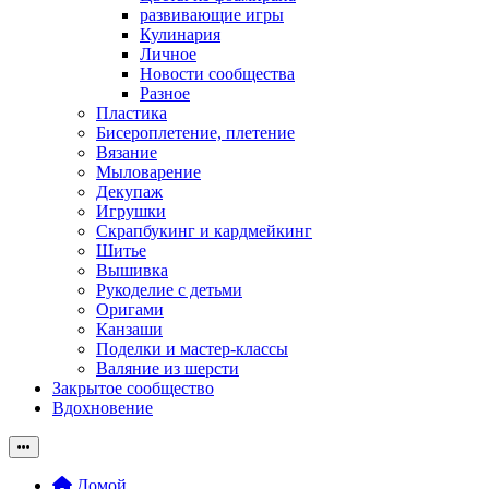
развивающие игры
Кулинария
Личное
Новости сообщества
Разное
Пластика
Бисероплетение, плетение
Вязание
Мыловарение
Декупаж
Игрушки
Скрапбукинг и кардмейкинг
Шитье
Вышивка
Рукоделие с детьми
Оригами
Канзаши
Поделки и мастер-классы
Валяние из шерсти
Закрытое сообщество
Вдохновение
Домой