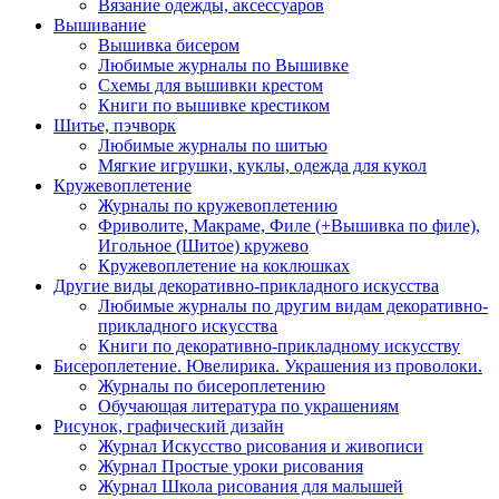
Вязание одежды, аксессуаров
Вышивание
Вышивка бисером
Любимые журналы по Вышивке
Схемы для вышивки крестом
Книги по вышивке крестиком
Шитье, пэчворк
Любимые журналы по шитью
Мягкие игрушки, куклы, одежда для кукол
Кружевоплетение
Журналы по кружевоплетению
Фриволите, Макраме, Филе (+Вышивка по филе),
Игольное (Шитое) кружево
Кружевоплетение на коклюшках
Другие виды декоративно-прикладного искусства
Любимые журналы по другим видам декоративно-
прикладного искусства
Книги по декоративно-прикладному искусству
Бисероплетение. Ювелирика. Украшения из проволоки.
Журналы по бисероплетению
Обучающая литература по украшениям
Рисунок, графический дизайн
Журнал Искусство рисования и живописи
Журнал Простые уроки рисования
Журнал Школа рисования для малышей