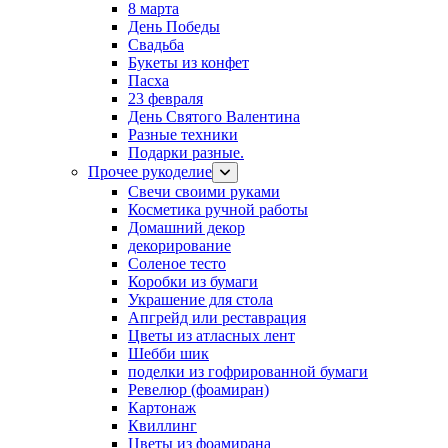
8 марта
День Победы
Свадьба
Букеты из конфет
Пасха
23 февраля
День Святого Валентина
Разные техники
Подарки разные.
Прочее рукоделие
Свечи своими руками
Косметика ручной работы
Домашний декор
декорирование
Соленое тесто
Коробки из бумаги
Украшение для стола
Апгрейд или реставрация
Цветы из атласных лент
Шебби шик
поделки из гофрированной бумаги
Ревелюр (фоамиран)
Картонаж
Квиллинг
Цветы из фоамирана