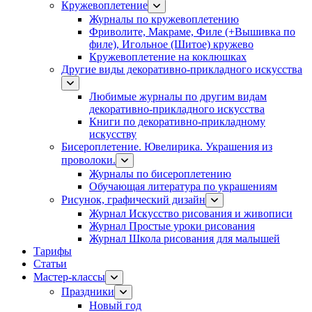
Кружевоплетение
Журналы по кружевоплетению
Фриволите, Макраме, Филе (+Вышивка по
филе), Игольное (Шитое) кружево
Кружевоплетение на коклюшках
Другие виды декоративно-прикладного искусства
Любимые журналы по другим видам
декоративно-прикладного искусства
Книги по декоративно-прикладному
искусству
Бисероплетение. Ювелирика. Украшения из
проволоки.
Журналы по бисероплетению
Обучающая литература по украшениям
Рисунок, графический дизайн
Журнал Искусство рисования и живописи
Журнал Простые уроки рисования
Журнал Школа рисования для малышей
Тарифы
Статьи
Мастер-классы
Праздники
Новый год