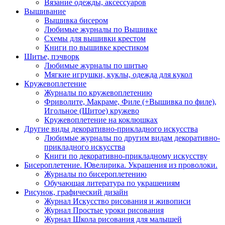
Вязание одежды, аксессуаров
Вышивание
Вышивка бисером
Любимые журналы по Вышивке
Схемы для вышивки крестом
Книги по вышивке крестиком
Шитье, пэчворк
Любимые журналы по шитью
Мягкие игрушки, куклы, одежда для кукол
Кружевоплетение
Журналы по кружевоплетению
Фриволите, Макраме, Филе (+Вышивка по филе),
Игольное (Шитое) кружево
Кружевоплетение на коклюшках
Другие виды декоративно-прикладного искусства
Любимые журналы по другим видам декоративно-
прикладного искусства
Книги по декоративно-прикладному искусству
Бисероплетение. Ювелирика. Украшения из проволоки.
Журналы по бисероплетению
Обучающая литература по украшениям
Рисунок, графический дизайн
Журнал Искусство рисования и живописи
Журнал Простые уроки рисования
Журнал Школа рисования для малышей