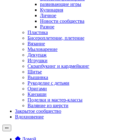
развивающие игры
Кулинария
Личное
Новости сообщества
Разное
Пластика
Бисероплетение, плетение
Вязание
Мыловарение
Декупаж
Игрушки
Скрапбукинг и кардмейкинг
Шитье
Вышивка
Рукоделие с детьми
Оригами
Канзаши
Поделки и мастер-классы
Валяние из шерсти
Закрытое сообщество
Вдохновение
Домой