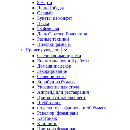
8 марта
День Победы
Свадьба
Букеты из конфет
Пасха
23 февраля
День Святого Валентина
Разные техники
Подарки разные.
Прочее рукоделие
Свечи своими руками
Косметика ручной работы
Домашний декор
декорирование
Соленое тесто
Коробки из бумаги
Украшение для стола
Апгрейд или реставрация
Цветы из атласных лент
Шебби шик
поделки из гофрированной бумаги
Ревелюр (фоамиран)
Картонаж
Квиллинг
Цветы из фоамирана