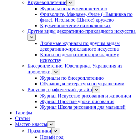
Кружевоплетение
Журналы по кружевоплетению
Фриволите, Макраме, Филе (+Вышивка по
филе), Игольное (Шитое) кружево
Кружевоплетение на коклюшках
Другие виды декоративно-прикладного искусства
Любимые журналы по другим видам
декоративно-прикладного искусства
Книги по декоративно-прикладному
искусству
Бисероплетение. Ювелирика. Украшения из
проволоки.
Журналы по бисероплетению
Обучающая литература по украшениям
Рисунок, графический дизайн
Журнал Искусство рисования и живописи
Журнал Простые уроки рисования
Журнал Школа рисования для малышей
Тарифы
Статьи
Мастер-классы
Праздники
Новый год