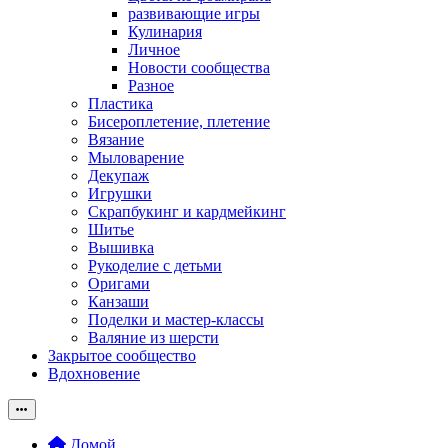
развивающие игры
Кулинария
Личное
Новости сообщества
Разное
Пластика
Бисероплетение, плетение
Вязание
Мыловарение
Декупаж
Игрушки
Скрапбукинг и кардмейкинг
Шитье
Вышивка
Рукоделие с детьми
Оригами
Канзаши
Поделки и мастер-классы
Валяние из шерсти
Закрытое сообщество
Вдохновение
Домой