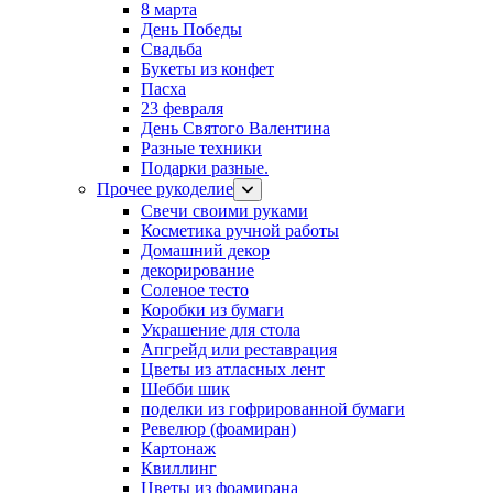
8 марта
День Победы
Свадьба
Букеты из конфет
Пасха
23 февраля
День Святого Валентина
Разные техники
Подарки разные.
Прочее рукоделие
Свечи своими руками
Косметика ручной работы
Домашний декор
декорирование
Соленое тесто
Коробки из бумаги
Украшение для стола
Апгрейд или реставрация
Цветы из атласных лент
Шебби шик
поделки из гофрированной бумаги
Ревелюр (фоамиран)
Картонаж
Квиллинг
Цветы из фоамирана