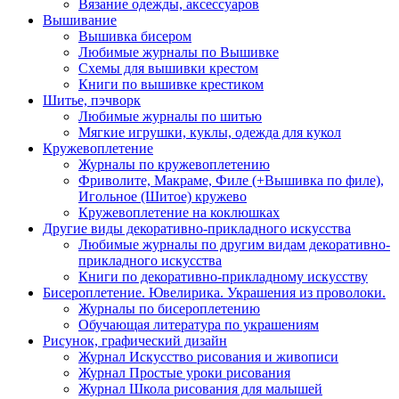
Вязание одежды, аксессуаров
Вышивание
Вышивка бисером
Любимые журналы по Вышивке
Схемы для вышивки крестом
Книги по вышивке крестиком
Шитье, пэчворк
Любимые журналы по шитью
Мягкие игрушки, куклы, одежда для кукол
Кружевоплетение
Журналы по кружевоплетению
Фриволите, Макраме, Филе (+Вышивка по филе),
Игольное (Шитое) кружево
Кружевоплетение на коклюшках
Другие виды декоративно-прикладного искусства
Любимые журналы по другим видам декоративно-
прикладного искусства
Книги по декоративно-прикладному искусству
Бисероплетение. Ювелирика. Украшения из проволоки.
Журналы по бисероплетению
Обучающая литература по украшениям
Рисунок, графический дизайн
Журнал Искусство рисования и живописи
Журнал Простые уроки рисования
Журнал Школа рисования для малышей