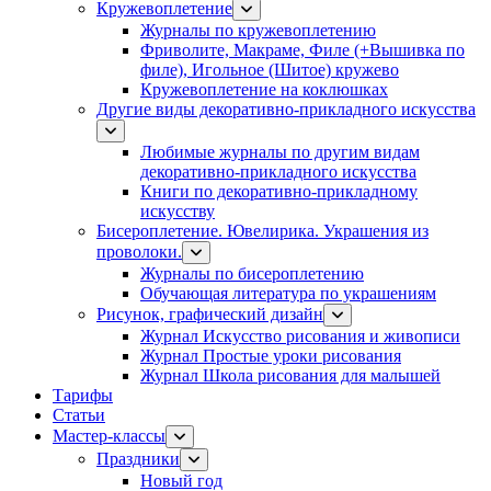
Кружевоплетение
Журналы по кружевоплетению
Фриволите, Макраме, Филе (+Вышивка по
филе), Игольное (Шитое) кружево
Кружевоплетение на коклюшках
Другие виды декоративно-прикладного искусства
Любимые журналы по другим видам
декоративно-прикладного искусства
Книги по декоративно-прикладному
искусству
Бисероплетение. Ювелирика. Украшения из
проволоки.
Журналы по бисероплетению
Обучающая литература по украшениям
Рисунок, графический дизайн
Журнал Искусство рисования и живописи
Журнал Простые уроки рисования
Журнал Школа рисования для малышей
Тарифы
Статьи
Мастер-классы
Праздники
Новый год