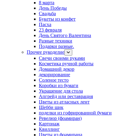
8 марта
День Победы
Свадьба
Букеты из конфет
Пасха
23 февраля
День Святого Валентина
Разные техники
Подарки разные.
Прочее рукоделие
Свечи своими руками
Косметика ручной работы
Домашний декор
декорирование
Соленое тесто
Коробки из бумаги
Украшение для стола
Апгрейд или реставрация
Цветы из атласных лент
Шебби шик
поделки из гофрированной бумаги
Ревелюр (фоамиран)
Картонаж
Квиллинг
Цветы из фоамирана