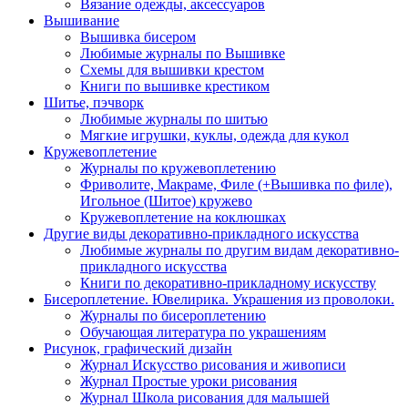
Вязание одежды, аксессуаров
Вышивание
Вышивка бисером
Любимые журналы по Вышивке
Схемы для вышивки крестом
Книги по вышивке крестиком
Шитье, пэчворк
Любимые журналы по шитью
Мягкие игрушки, куклы, одежда для кукол
Кружевоплетение
Журналы по кружевоплетению
Фриволите, Макраме, Филе (+Вышивка по филе),
Игольное (Шитое) кружево
Кружевоплетение на коклюшках
Другие виды декоративно-прикладного искусства
Любимые журналы по другим видам декоративно-
прикладного искусства
Книги по декоративно-прикладному искусству
Бисероплетение. Ювелирика. Украшения из проволоки.
Журналы по бисероплетению
Обучающая литература по украшениям
Рисунок, графический дизайн
Журнал Искусство рисования и живописи
Журнал Простые уроки рисования
Журнал Школа рисования для малышей