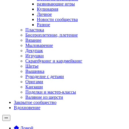
развивающие игры
Кулинария
Личное
Новости сообщества
Разное
Пластика
Бисероплетение, плетение
Вязание
Мыловарение
Декупаж
Игрушки
Скрапбукинг и кардмейкинг
Шитье
Вышивка
Рукоделие с детьми
Оригами
Канзаши
Поделки и мастер-классы
Валяние из шерсти
Закрытое сообщество
Вдохновение
Домой