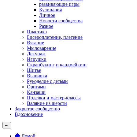
развивающие игры
Кулинария
Личное
Новости сообщества
Разное
Пластика
Бисероплетение, плетение
Вязание
Мыловарение
Декупаж
Игрушки
Скрапбукинг и кардмейкинг
Шитье
Вышивка
Рукоделие с детьми
Оригами
Канзаши
Поделки и мастер-классы
Валяние из шерсти
Закрытое сообщество
Вдохновение
Домой