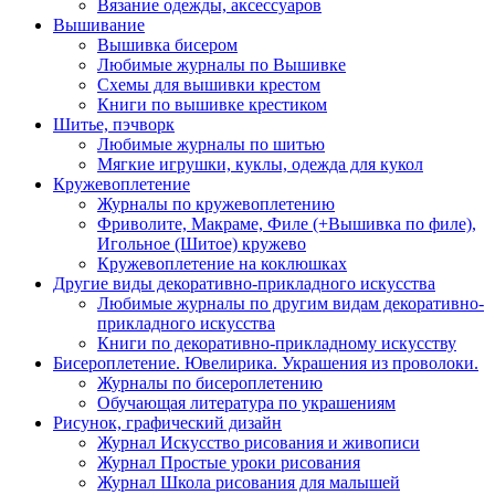
Вязание одежды, аксессуаров
Вышивание
Вышивка бисером
Любимые журналы по Вышивке
Схемы для вышивки крестом
Книги по вышивке крестиком
Шитье, пэчворк
Любимые журналы по шитью
Мягкие игрушки, куклы, одежда для кукол
Кружевоплетение
Журналы по кружевоплетению
Фриволите, Макраме, Филе (+Вышивка по филе),
Игольное (Шитое) кружево
Кружевоплетение на коклюшках
Другие виды декоративно-прикладного искусства
Любимые журналы по другим видам декоративно-
прикладного искусства
Книги по декоративно-прикладному искусству
Бисероплетение. Ювелирика. Украшения из проволоки.
Журналы по бисероплетению
Обучающая литература по украшениям
Рисунок, графический дизайн
Журнал Искусство рисования и живописи
Журнал Простые уроки рисования
Журнал Школа рисования для малышей