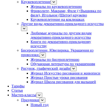
Кружевоплетение
Журналы по кружевоплетению
Фриволите, Макраме, Филе (+Вышивка по
филе), Игольное (Шитое) кружево
Кружевоплетение на коклюшках
Другие виды декоративно-прикладного искусства
Любимые журналы по другим видам
декоративно-прикладного искусства
Книги по декоративно-прикладному
искусству
Бисероплетение. Ювелирика. Украшения из
проволоки.
Журналы по бисероплетению
Обучающая литература по украшениям
Рисунок, графический дизайн
Журнал Искусство рисования и живописи
Журнал Простые уроки рисования
Журнал Школа рисования для малышей
Тарифы
Статьи
Мастер-классы
Праздники
Новый год