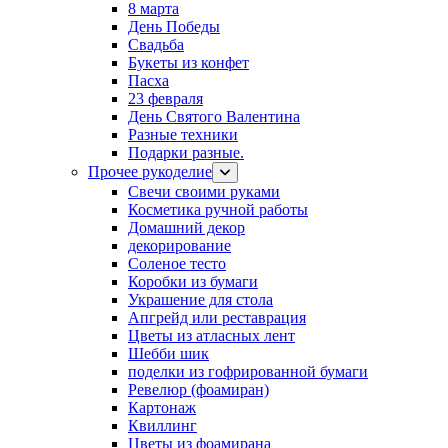
8 марта
День Победы
Свадьба
Букеты из конфет
Пасха
23 февраля
День Святого Валентина
Разные техники
Подарки разные.
Прочее рукоделие
Свечи своими руками
Косметика ручной работы
Домашний декор
декорирование
Соленое тесто
Коробки из бумаги
Украшение для стола
Апгрейд или реставрация
Цветы из атласных лент
Шебби шик
поделки из гофрированной бумаги
Ревелюр (фоамиран)
Картонаж
Квиллинг
Цветы из фоамирана