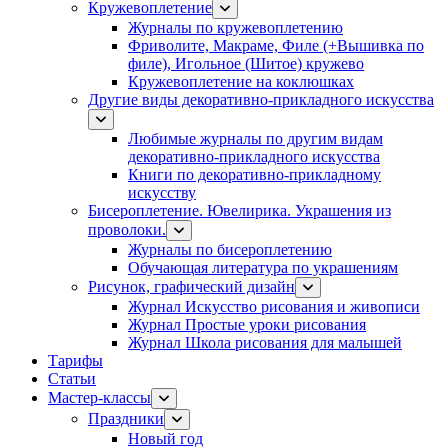
Кружевоплетение
Журналы по кружевоплетению
Фриволите, Макраме, Филе (+Вышивка по
филе), Игольное (Шитое) кружево
Кружевоплетение на коклюшках
Другие виды декоративно-прикладного искусства
Любимые журналы по другим видам
декоративно-прикладного искусства
Книги по декоративно-прикладному
искусству
Бисероплетение. Ювелирика. Украшения из
проволоки.
Журналы по бисероплетению
Обучающая литература по украшениям
Рисунок, графический дизайн
Журнал Искусство рисования и живописи
Журнал Простые уроки рисования
Журнал Школа рисования для малышей
Тарифы
Статьи
Мастер-классы
Праздники
Новый год