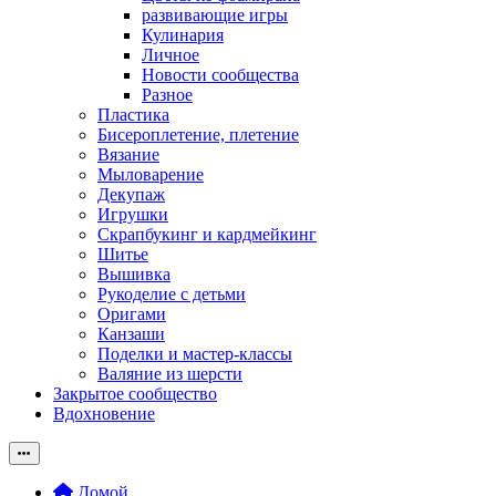
развивающие игры
Кулинария
Личное
Новости сообщества
Разное
Пластика
Бисероплетение, плетение
Вязание
Мыловарение
Декупаж
Игрушки
Скрапбукинг и кардмейкинг
Шитье
Вышивка
Рукоделие с детьми
Оригами
Канзаши
Поделки и мастер-классы
Валяние из шерсти
Закрытое сообщество
Вдохновение
Домой