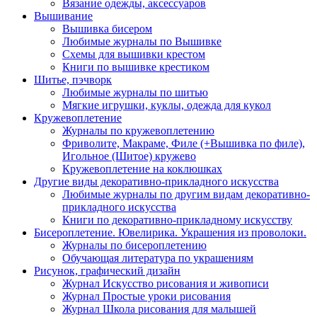
Вязание одежды, аксессуаров
Вышивание
Вышивка бисером
Любимые журналы по Вышивке
Схемы для вышивки крестом
Книги по вышивке крестиком
Шитье, пэчворк
Любимые журналы по шитью
Мягкие игрушки, куклы, одежда для кукол
Кружевоплетение
Журналы по кружевоплетению
Фриволите, Макраме, Филе (+Вышивка по филе),
Игольное (Шитое) кружево
Кружевоплетение на коклюшках
Другие виды декоративно-прикладного искусства
Любимые журналы по другим видам декоративно-
прикладного искусства
Книги по декоративно-прикладному искусству
Бисероплетение. Ювелирика. Украшения из проволоки.
Журналы по бисероплетению
Обучающая литература по украшениям
Рисунок, графический дизайн
Журнал Искусство рисования и живописи
Журнал Простые уроки рисования
Журнал Школа рисования для малышей