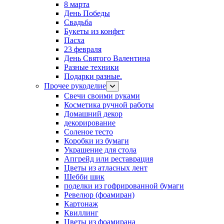
8 марта
День Победы
Свадьба
Букеты из конфет
Пасха
23 февраля
День Святого Валентина
Разные техники
Подарки разные.
Прочее рукоделие
Свечи своими руками
Косметика ручной работы
Домашний декор
декорирование
Соленое тесто
Коробки из бумаги
Украшение для стола
Апгрейд или реставрация
Цветы из атласных лент
Шебби шик
поделки из гофрированной бумаги
Ревелюр (фоамиран)
Картонаж
Квиллинг
Цветы из фоамирана