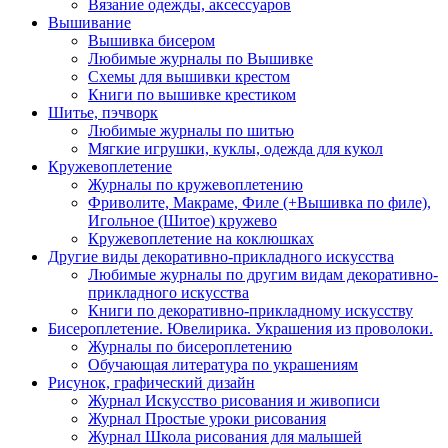
Вязание одежды, аксессуаров
Вышивание
Вышивка бисером
Любимые журналы по Вышивке
Схемы для вышивки крестом
Книги по вышивке крестиком
Шитье, пэчворк
Любимые журналы по шитью
Мягкие игрушки, куклы, одежда для кукол
Кружевоплетение
Журналы по кружевоплетению
Фриволите, Макраме, Филе (+Вышивка по филе),
Игольное (Шитое) кружево
Кружевоплетение на коклюшках
Другие виды декоративно-прикладного искусства
Любимые журналы по другим видам декоративно-
прикладного искусства
Книги по декоративно-прикладному искусству
Бисероплетение. Ювелирика. Украшения из проволоки.
Журналы по бисероплетению
Обучающая литература по украшениям
Рисунок, графический дизайн
Журнал Искусство рисования и живописи
Журнал Простые уроки рисования
Журнал Школа рисования для малышей