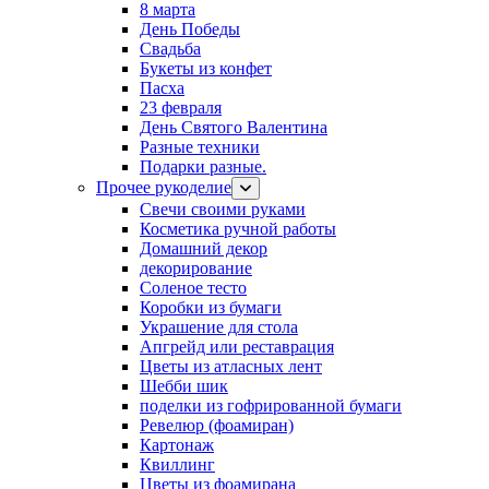
8 марта
День Победы
Свадьба
Букеты из конфет
Пасха
23 февраля
День Святого Валентина
Разные техники
Подарки разные.
Прочее рукоделие
Свечи своими руками
Косметика ручной работы
Домашний декор
декорирование
Соленое тесто
Коробки из бумаги
Украшение для стола
Апгрейд или реставрация
Цветы из атласных лент
Шебби шик
поделки из гофрированной бумаги
Ревелюр (фоамиран)
Картонаж
Квиллинг
Цветы из фоамирана