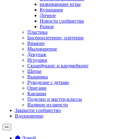
развивающие игры
Кулинария
Личное
Новости сообщества
Разное
Пластика
Бисероплетение, плетение
Вязание
Мыловарение
Декупаж
Игрушки
Скрапбукинг и кардмейкинг
Шитье
Вышивка
Рукоделие с детьми
Оригами
Канзаши
Поделки и мастер-классы
Валяние из шерсти
Закрытое сообщество
Вдохновение
Домой