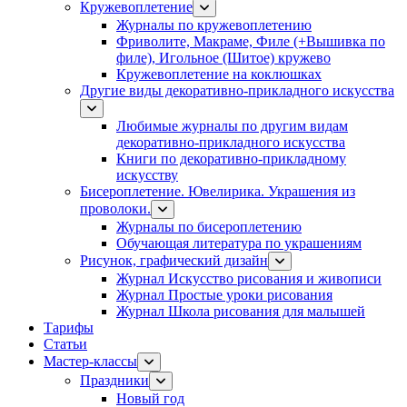
Кружевоплетение
Журналы по кружевоплетению
Фриволите, Макраме, Филе (+Вышивка по
филе), Игольное (Шитое) кружево
Кружевоплетение на коклюшках
Другие виды декоративно-прикладного искусства
Любимые журналы по другим видам
декоративно-прикладного искусства
Книги по декоративно-прикладному
искусству
Бисероплетение. Ювелирика. Украшения из
проволоки.
Журналы по бисероплетению
Обучающая литература по украшениям
Рисунок, графический дизайн
Журнал Искусство рисования и живописи
Журнал Простые уроки рисования
Журнал Школа рисования для малышей
Тарифы
Статьи
Мастер-классы
Праздники
Новый год