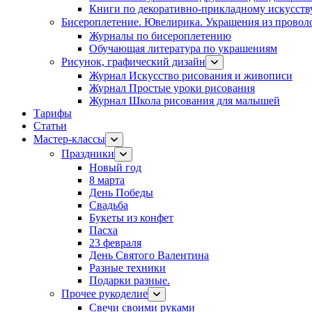
Книги по декоративно-прикладному искусств
Бисероплетение. Ювелирика. Украшения из провол
Журналы по бисероплетению
Обучающая литература по украшениям
Рисунок, графический дизайн
Журнал Искусство рисования и живописи
Журнал Простые уроки рисования
Журнал Школа рисования для малышей
Тарифы
Статьи
Мастер-классы
Праздники
Новый год
8 марта
День Победы
Свадьба
Букеты из конфет
Пасха
23 февраля
День Святого Валентина
Разные техники
Подарки разные.
Прочее рукоделие
Свечи своими руками