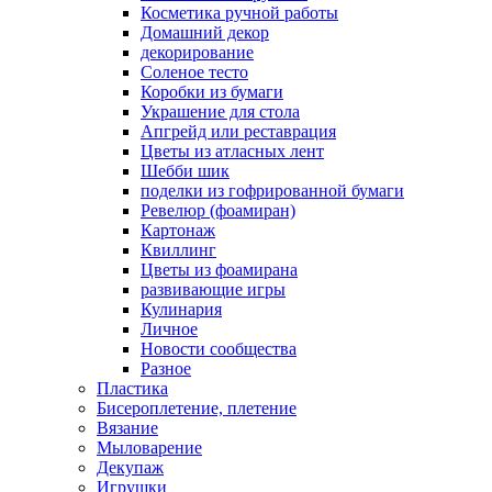
Косметика ручной работы
Домашний декор
декорирование
Соленое тесто
Коробки из бумаги
Украшение для стола
Апгрейд или реставрация
Цветы из атласных лент
Шебби шик
поделки из гофрированной бумаги
Ревелюр (фоамиран)
Картонаж
Квиллинг
Цветы из фоамирана
развивающие игры
Кулинария
Личное
Новости сообщества
Разное
Пластика
Бисероплетение, плетение
Вязание
Мыловарение
Декупаж
Игрушки