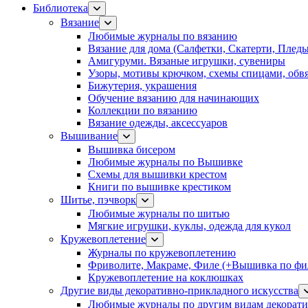
Библиотека
Вязание
Любимые журналы по вязанию
Вязание для дома (Салфетки, Скатерти, Плед
Амигуруми. Вязаные игрушки, сувениры
Узоры, мотивы крючком, схемы спицами, обвя
Бижутерия, украшения
Обучение вязанию для начинающих
Коллекции по вязанию
Вязание одежды, аксессуаров
Вышивание
Вышивка бисером
Любимые журналы по Вышивке
Схемы для вышивки крестом
Книги по вышивке крестиком
Шитье, пэчворк
Любимые журналы по шитью
Мягкие игрушки, куклы, одежда для кукол
Кружевоплетение
Журналы по кружевоплетению
Фриволите, Макраме, Филе (+Вышивка по фил
Кружевоплетение на коклюшках
Другие виды декоративно-прикладного искусства
Любимые журналы по другим видам декорати