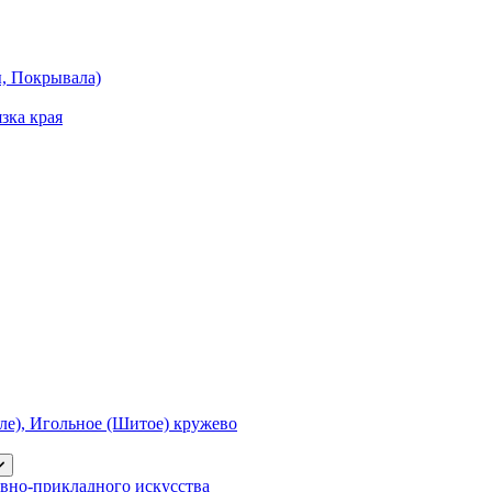
ы, Покрывала)
зка края
е), Игольное (Шитое) кружево
вно-прикладного искусства