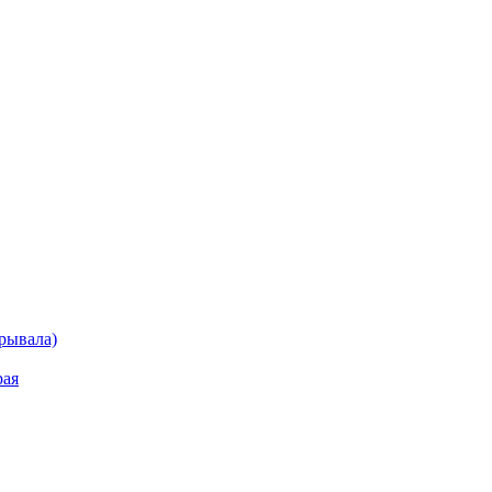
рывала)
рая