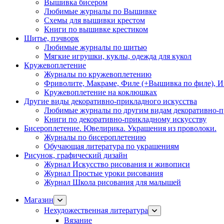
Вышивка бисером
Любимые журналы по Вышивке
Схемы для вышивки крестом
Книги по вышивке крестиком
Шитье, пэчворк
Любимые журналы по шитью
Мягкие игрушки, куклы, одежда для кукол
Кружевоплетение
Журналы по кружевоплетению
Фриволите, Макраме, Филе (+Вышивка по филе), И
Кружевоплетение на коклюшках
Другие виды декоративно-прикладного искусства
Любимые журналы по другим видам декоративно-п
Книги по декоративно-прикладному искусству
Бисероплетение. Ювелирика. Украшения из проволоки.
Журналы по бисероплетению
Обучающая литература по украшениям
Рисунок, графический дизайн
Журнал Искусство рисования и живописи
Журнал Простые уроки рисования
Журнал Школа рисования для малышей
Магазин
Нехудожественная литература
Вязание