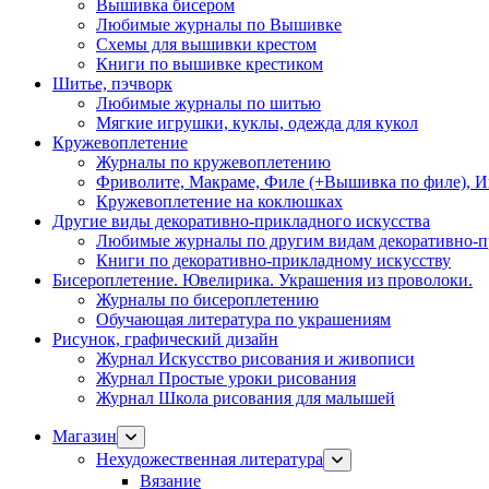
Вышивка бисером
Любимые журналы по Вышивке
Схемы для вышивки крестом
Книги по вышивке крестиком
Шитье, пэчворк
Любимые журналы по шитью
Мягкие игрушки, куклы, одежда для кукол
Кружевоплетение
Журналы по кружевоплетению
Фриволите, Макраме, Филе (+Вышивка по филе), И
Кружевоплетение на коклюшках
Другие виды декоративно-прикладного искусства
Любимые журналы по другим видам декоративно-п
Книги по декоративно-прикладному искусству
Бисероплетение. Ювелирика. Украшения из проволоки.
Журналы по бисероплетению
Обучающая литература по украшениям
Рисунок, графический дизайн
Журнал Искусство рисования и живописи
Журнал Простые уроки рисования
Журнал Школа рисования для малышей
Магазин
Нехудожественная литература
Вязание