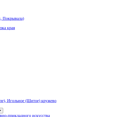
ы, Покрывала)
зка края
е), Игольное (Шитое) кружево
вно-прикладного искусства