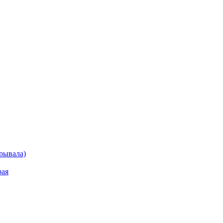
рывала)
рая