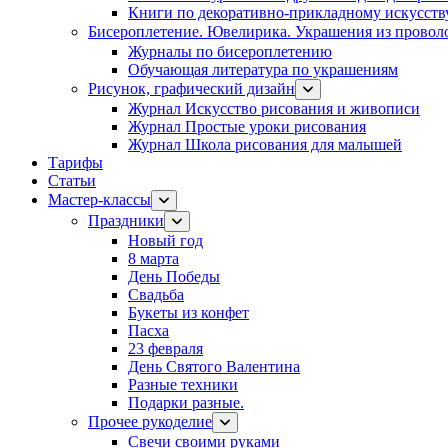
Книги по декоративно-прикладному искусств
Бисероплетение. Ювелирика. Украшения из провол
Журналы по бисероплетению
Обучающая литература по украшениям
Рисунок, графический дизайн
Журнал Искусство рисования и живописи
Журнал Простые уроки рисования
Журнал Школа рисования для малышей
Тарифы
Статьи
Мастер-классы
Праздники
Новый год
8 марта
День Победы
Свадьба
Букеты из конфет
Пасха
23 февраля
День Святого Валентина
Разные техники
Подарки разные.
Прочее рукоделие
Свечи своими руками