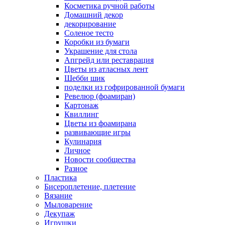
Косметика ручной работы
Домашний декор
декорирование
Соленое тесто
Коробки из бумаги
Украшение для стола
Апгрейд или реставрация
Цветы из атласных лент
Шебби шик
поделки из гофрированной бумаги
Ревелюр (фоамиран)
Картонаж
Квиллинг
Цветы из фоамирана
развивающие игры
Кулинария
Личное
Новости сообщества
Разное
Пластика
Бисероплетение, плетение
Вязание
Мыловарение
Декупаж
Игрушки