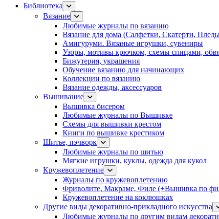
Библиотека
Вязание
Любимые журналы по вязанию
Вязание для дома (Салфетки, Скатерти, Плед
Амигуруми. Вязаные игрушки, сувениры
Узоры, мотивы крючком, схемы спицами, обвя
Бижутерия, украшения
Обучение вязанию для начинающих
Коллекции по вязанию
Вязание одежды, аксессуаров
Вышивание
Вышивка бисером
Любимые журналы по Вышивке
Схемы для вышивки крестом
Книги по вышивке крестиком
Шитье, пэчворк
Любимые журналы по шитью
Мягкие игрушки, куклы, одежда для кукол
Кружевоплетение
Журналы по кружевоплетению
Фриволите, Макраме, Филе (+Вышивка по фил
Кружевоплетение на коклюшках
Другие виды декоративно-прикладного искусства
Любимые журналы по другим видам декорати