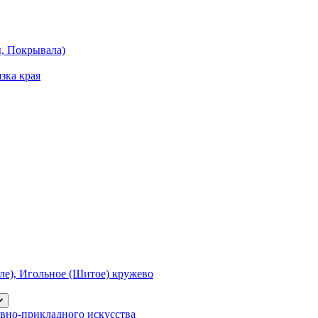
ы, Покрывала)
зка края
е), Игольное (Шитое) кружево
вно-прикладного искусства