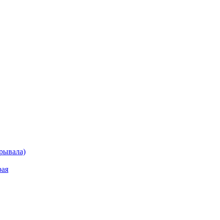
рывала)
рая