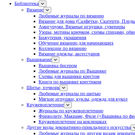
Библиотека
Вязание
Любимые журналы по вязанию
Вязание для дома (Салфетки, Скатерти, Плед
Амигуруми. Вязаные игрушки, сувениры
Узоры, мотивы крючком, схемы спицами, обвя
Бижутерия, украшения
Обучение вязанию для начинающих
Коллекции по вязанию
Вязание одежды, аксессуаров
Вышивание
Вышивка бисером
Любимые журналы по Вышивке
Схемы для вышивки крестом
Книги по вышивке крестиком
Шитье, пэчворк
Любимые журналы по шитью
Мягкие игрушки, куклы, одежда для кукол
Кружевоплетение
Журналы по кружевоплетению
Фриволите, Макраме, Филе (+Вышивка по фил
Кружевоплетение на коклюшках
Другие виды декоративно-прикладного искусства
Любимые журналы по другим видам декорати