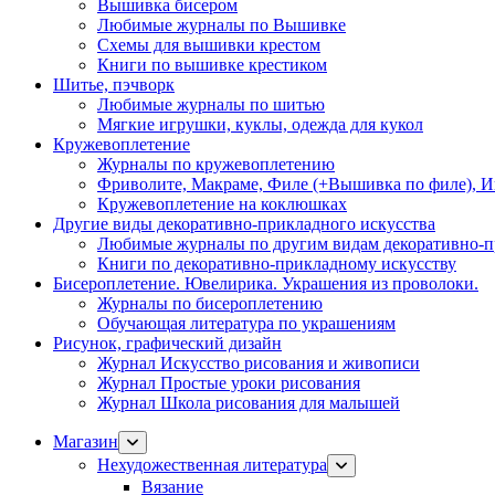
Вышивка бисером
Любимые журналы по Вышивке
Схемы для вышивки крестом
Книги по вышивке крестиком
Шитье, пэчворк
Любимые журналы по шитью
Мягкие игрушки, куклы, одежда для кукол
Кружевоплетение
Журналы по кружевоплетению
Фриволите, Макраме, Филе (+Вышивка по филе), И
Кружевоплетение на коклюшках
Другие виды декоративно-прикладного искусства
Любимые журналы по другим видам декоративно-п
Книги по декоративно-прикладному искусству
Бисероплетение. Ювелирика. Украшения из проволоки.
Журналы по бисероплетению
Обучающая литература по украшениям
Рисунок, графический дизайн
Журнал Искусство рисования и живописи
Журнал Простые уроки рисования
Журнал Школа рисования для малышей
Магазин
Нехудожественная литература
Вязание