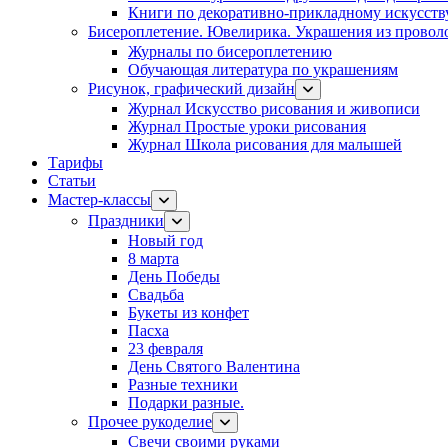
Книги по декоративно-прикладному искусств
Бисероплетение. Ювелирика. Украшения из провол
Журналы по бисероплетению
Обучающая литература по украшениям
Рисунок, графический дизайн
Журнал Искусство рисования и живописи
Журнал Простые уроки рисования
Журнал Школа рисования для малышей
Тарифы
Статьи
Мастер-классы
Праздники
Новый год
8 марта
День Победы
Свадьба
Букеты из конфет
Пасха
23 февраля
День Святого Валентина
Разные техники
Подарки разные.
Прочее рукоделие
Свечи своими руками