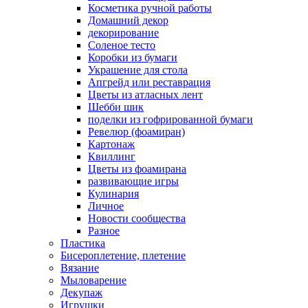
Косметика ручной работы
Домашний декор
декорирование
Соленое тесто
Коробки из бумаги
Украшение для стола
Апгрейд или реставрация
Цветы из атласных лент
Шебби шик
поделки из гофрированной бумаги
Ревелюр (фоамиран)
Картонаж
Квиллинг
Цветы из фоамирана
развивающие игры
Кулинария
Личное
Новости сообщества
Разное
Пластика
Бисероплетение, плетение
Вязание
Мыловарение
Декупаж
Игрушки