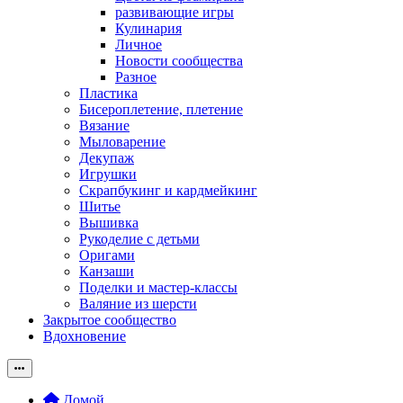
развивающие игры
Кулинария
Личное
Новости сообщества
Разное
Пластика
Бисероплетение, плетение
Вязание
Мыловарение
Декупаж
Игрушки
Скрапбукинг и кардмейкинг
Шитье
Вышивка
Рукоделие с детьми
Оригами
Канзаши
Поделки и мастер-классы
Валяние из шерсти
Закрытое сообщество
Вдохновение
Домой