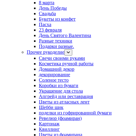
8 марта
День Победы
Свадьба
Букеты из конфет
Пасха
23 февраля
День Святого Валентина
Разные техники
Подарки разные.
Прочее рукоделие
Свечи своими руками
Косметика ручной работы
Домашний декор
декорирование
Соленое тесто
Коробки из бумаги
Украшение для стола
Апгрейд или реставрация
Цветы из атласных лент
Шебби шик
поделки из гофрированной бумаги
Ревелюр (фоамиран)
Картонаж
Квиллинг
Цветы из фоамирана