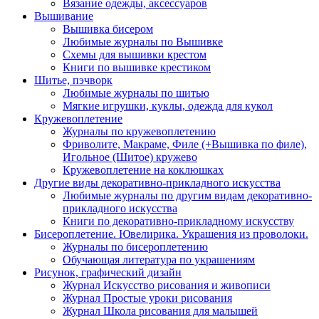
Вязание одежды, аксессуаров
Вышивание
Вышивка бисером
Любимые журналы по Вышивке
Схемы для вышивки крестом
Книги по вышивке крестиком
Шитье, пэчворк
Любимые журналы по шитью
Мягкие игрушки, куклы, одежда для кукол
Кружевоплетение
Журналы по кружевоплетению
Фриволите, Макраме, Филе (+Вышивка по филе),
Игольное (Шитое) кружево
Кружевоплетение на коклюшках
Другие виды декоративно-прикладного искусства
Любимые журналы по другим видам декоративно-
прикладного искусства
Книги по декоративно-прикладному искусству
Бисероплетение. Ювелирика. Украшения из проволоки.
Журналы по бисероплетению
Обучающая литература по украшениям
Рисунок, графический дизайн
Журнал Искусство рисования и живописи
Журнал Простые уроки рисования
Журнал Школа рисования для малышей