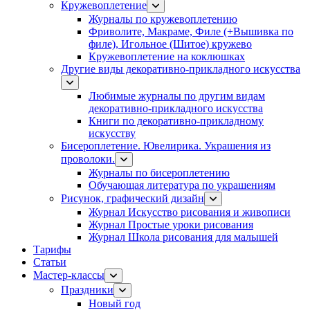
Кружевоплетение
Журналы по кружевоплетению
Фриволите, Макраме, Филе (+Вышивка по
филе), Игольное (Шитое) кружево
Кружевоплетение на коклюшках
Другие виды декоративно-прикладного искусства
Любимые журналы по другим видам
декоративно-прикладного искусства
Книги по декоративно-прикладному
искусству
Бисероплетение. Ювелирика. Украшения из
проволоки.
Журналы по бисероплетению
Обучающая литература по украшениям
Рисунок, графический дизайн
Журнал Искусство рисования и живописи
Журнал Простые уроки рисования
Журнал Школа рисования для малышей
Тарифы
Статьи
Мастер-классы
Праздники
Новый год