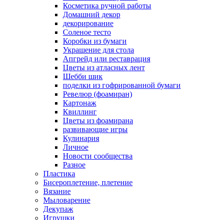
Косметика ручной работы
Домашний декор
декорирование
Соленое тесто
Коробки из бумаги
Украшение для стола
Апгрейд или реставрация
Цветы из атласных лент
Шебби шик
поделки из гофрированной бумаги
Ревелюр (фоамиран)
Картонаж
Квиллинг
Цветы из фоамирана
развивающие игры
Кулинария
Личное
Новости сообщества
Разное
Пластика
Бисероплетение, плетение
Вязание
Мыловарение
Декупаж
Игрушки