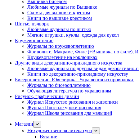
Вышивка бисером
Любимые журналы по Вышивке
Схемы для вышивки крестом
Книги по вышивке крестиком
Шитье, пэчворк
Любимые журналы по шитью
Мягкие игрушки, куклы, одежда для кукол
Кружевоплетение
Журналы по кружевоплетению
Фриволите, Макраме, Филе (+Вышивка по филе), И
Кружевоплетение на коклюшках
Другие виды декоративно-прикладного искусства
Любимые журналы по другим видам декоративно-п
Книги по декоративно-прикладному искусству
Бисероплетение. Ювелирика. Украшения из проволоки.
Журналы по бисероплетению
Обучающая литература по украшениям
Рисунок, графический дизайн
Журнал Искусство рисования и живописи
Журнал Простые уроки рисования
Журнал Школа рисования для малышей
Магазин
Нехудожественная литература
Вязание