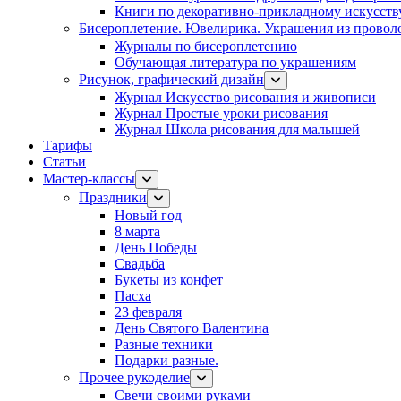
Книги по декоративно-прикладному искусств
Бисероплетение. Ювелирика. Украшения из провол
Журналы по бисероплетению
Обучающая литература по украшениям
Рисунок, графический дизайн
Журнал Искусство рисования и живописи
Журнал Простые уроки рисования
Журнал Школа рисования для малышей
Тарифы
Статьи
Мастер-классы
Праздники
Новый год
8 марта
День Победы
Свадьба
Букеты из конфет
Пасха
23 февраля
День Святого Валентина
Разные техники
Подарки разные.
Прочее рукоделие
Свечи своими руками