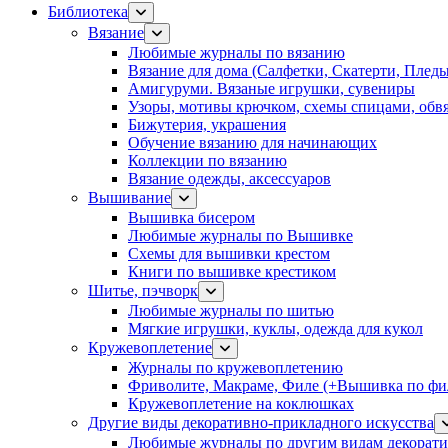
Библиотека
Вязание
Любимые журналы по вязанию
Вязание для дома (Салфетки, Скатерти, Плед
Амигуруми. Вязаные игрушки, сувениры
Узоры, мотивы крючком, схемы спицами, обвя
Бижутерия, украшения
Обучение вязанию для начинающих
Коллекции по вязанию
Вязание одежды, аксессуаров
Вышивание
Вышивка бисером
Любимые журналы по Вышивке
Схемы для вышивки крестом
Книги по вышивке крестиком
Шитье, пэчворк
Любимые журналы по шитью
Мягкие игрушки, куклы, одежда для кукол
Кружевоплетение
Журналы по кружевоплетению
Фриволите, Макраме, Филе (+Вышивка по фил
Кружевоплетение на коклюшках
Другие виды декоративно-прикладного искусства
Любимые журналы по другим видам декорати