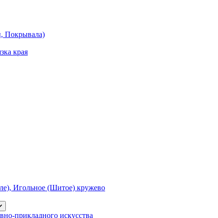
ы, Покрывала)
зка края
е), Игольное (Шитое) кружево
вно-прикладного искусства